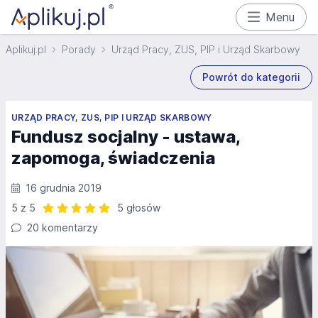
Menu
Aplikuj.pl
Porady
Urząd Pracy, ZUS, PIP i Urząd Skarbowy
Powrót do kategorii
URZĄD PRACY, ZUS, PIP I URZĄD SKARBOWY
Fundusz socjalny - ustawa,
zapomoga, świadczenia
16 grudnia 2019
5 z 5
5 głosów
Ocena: 5 z 5 | 5 głosów
20 komentarzy