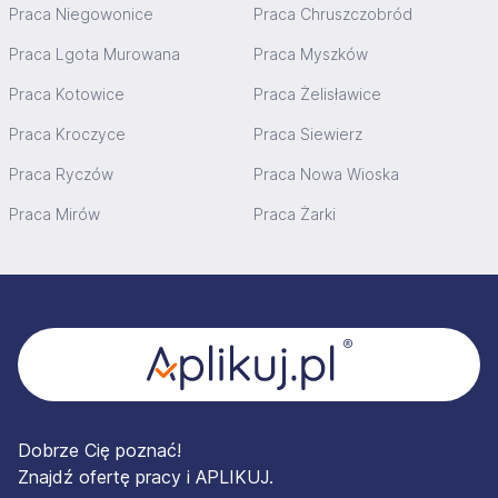
Praca Niegowonice
Praca Chruszczobród
Praca Lgota Murowana
Praca Myszków
Praca Kotowice
Praca Żelisławice
Praca Kroczyce
Praca Siewierz
Praca Ryczów
Praca Nowa Wioska
Praca Mirów
Praca Żarki
Stopka
Dobrze Cię poznać!
Znajdź ofertę pracy i APLIKUJ.