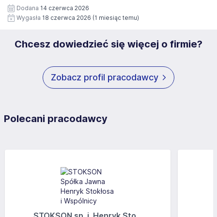
Dodana
14 czerwca 2026
12 miesięcy. Zgoda jest dobrowolna i może być w każdym
Wygasła
18 czerwca 2026
(1 miesiąc temu)
czasie wycofana.
Chcesz dowiedzieć się więcej o firmie?
Zobacz profil pracodawcy
Polecani pracodawcy
STOKSON sp. j. Henryk Sto...