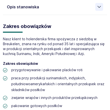
agencją zatrudnienia (nr cert. 5971) z 21-letnim
Opis stanowiska
doświadczeniem z oddziałami w Kielcach, Opolu, Lublinie,
Bydgoszczy i Reszowie rekrutującą na rynek holenderski.
Jesteśmy partnerem w dobieraniu kadry dla firm z sektora
Oferta Pracy Tymczasowej
agrarnego, produkcyjnego, logistycznego, technicznego i
Zakres obowiązków
Pracownik/Pracownica produkcji żywności– praca w
transportowego.
Holandii (M/K)
Miejsce pracy:
Breukelen Ut
Nasz klient to holenderska firma spożywcza z siedzibą w
Godziny:
możliwa ilość godzin
45h/tydz.
Breukelen, znana na rynku od ponad 35 lat i specjalizująca się
Stawka:
€15.00 brutto/h
w produkcji orientalnych przekąsek i dań inspirowanych
kuchnią Surinamu, Indii, Ameryki Południowej i Azji.
Rodzaj umowy:
zatrudnienie na warunkach holenderskich
Aplikuj:
poprzez przycisk „Aplikuj” po prawej stronie
Zakres obowiązków
ogłoszenia
przygotowywanie i pakowanie placków roti
praca przy produkcji surinamskich, indyjskich,
południowoamerykańskich i orientalnych przekąsek oraz
składników posiłków
zwijanie wrapów i innych produktów przekąskowych
pakowanie gotowych posiłków