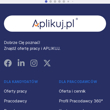
Stopka
Dobrze Cię poznać!
Znajdź ofertę pracy i APLIKUJ.
Facebook
Linked In
Instagram
Instagram
DLA KANDYDATÓW
DLA PRACODAWCÓW
Oferty pracy
Oferta i cennik
Pracodawcy
Profil Pracodawcy 360°