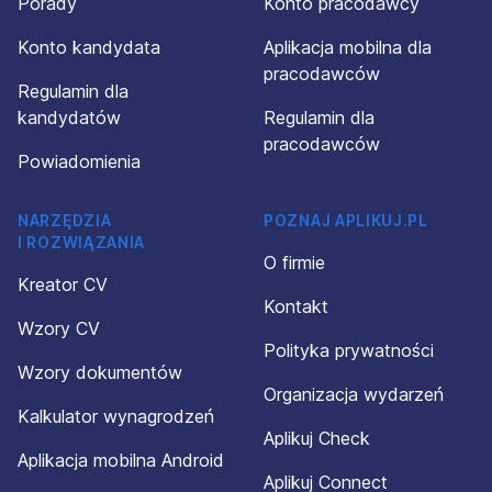
Porady
Konto pracodawcy
Konto kandydata
Aplikacja mobilna dla
pracodawców
Regulamin dla
kandydatów
Regulamin dla
pracodawców
Powiadomienia
NARZĘDZIA
POZNAJ APLIKUJ.PL
I ROZWIĄZANIA
O firmie
Kreator CV
Kontakt
Wzory CV
Polityka prywatności
Wzory dokumentów
Organizacja wydarzeń
Kalkulator wynagrodzeń
Aplikuj Check
Aplikacja mobilna Android
Aplikuj Connect