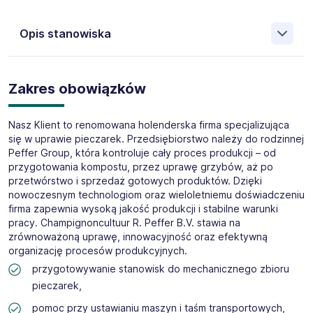
Jako AB Job Service Polska Sp. z o.o. - jesteśmy polską
agencją zatrudnienia (nr cert. 5971) z 21-letnim
Opis stanowiska
doświadczeniem z oddziałami w Kielcach, Opolu, Lublinie,
Bydgoszczy i Reszowie rekrutującą na rynek holenderski.
Jesteśmy partnerem w dobieraniu kadry dla firm z sektora
Oferta Pracy Tymczasowej
agrarnego, produkcyjnego, logistycznego, technicznego i
Zakres obowiązków
Pracownik / Pracowniczka produkcji - uprawa
transportowego.
pieczarek – praca w Holandii (M/K)
Miejsce pracy:
Kerkdriel (region Geldria, Holandia)
Nasz Klient to renomowana holenderska firma specjalizująca
Godziny: możliwa ilość godzin -
38h/tydz.
się w uprawie pieczarek. Przedsiębiorstwo należy do rodzinnej
Stawka:
€14,99 brutto/h
Peffer Group, która kontroluje cały proces produkcji – od
przygotowania kompostu, przez uprawę grzybów, aż po
Rodzaj umowy:
zatrudnienie na warunkach holenderskich
przetwórstwo i sprzedaż gotowych produktów. Dzięki
Aplikuj:
poprzez przycisk „Aplikuj” po prawej stronie
nowoczesnym technologiom oraz wieloletniemu doświadczeniu
ogłoszenia
firma zapewnia wysoką jakość produkcji i stabilne warunki
pracy. Champignoncultuur R. Peffer B.V. stawia na
zrównoważoną uprawę, innowacyjność oraz efektywną
organizację procesów produkcyjnych.
przygotowywanie stanowisk do mechanicznego zbioru
pieczarek,
pomoc przy ustawianiu maszyn i taśm transportowych,