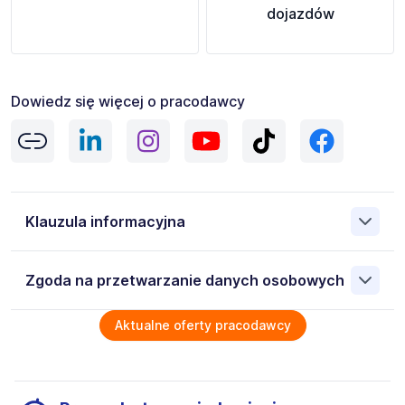
dojazdów
Dowiedz się więcej o pracodawcy
Klauzula informacyjna
Informacje o przetwarzaniu Twoich danych osobowych
Zgoda na przetwarzanie danych osobowych
Wyrażam zgodę na przetwarzanie moich danych
Aktualne oferty pracodawcy
osobowych przez AB Job Service Polska Sp. z o.o. 53-
206 Wrocław Rymarska 19/8, NIP: 7542787477 zawartych
w załączonych dokumentach aplikacyjnych (w tym
wizerunku), na potrzeby bieżącej rekrutacji. Zgoda jest