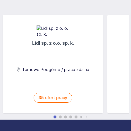
Lidl sp. z o.o. sp. k.
Tarnowo Podgórne / praca zdalna
35
ofert pracy
Stopka