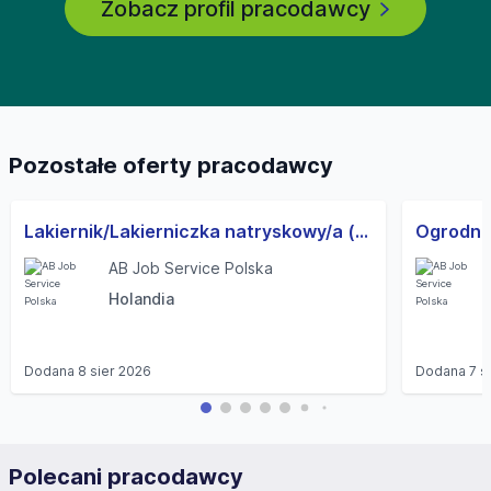
Zobacz profil pracodawcy
Pozostałe oferty pracodawcy
Lakiernik/Lakierniczka natryskowy/a (pojazdy ciężarowe i użytkowe) (M/K)
AB Job Service Polska
Holandia
Dodana
8 sier 2026
Dodana
7 s
Polecani pracodawcy