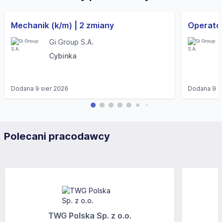
Mechanik (k/m) | 2 zmiany
Operator
Gi Group S.A.
Cybinka
Dodana
9 sier 2026
Dodana
9 s
Polecani pracodawcy
TWG Polska Sp. z o.o.