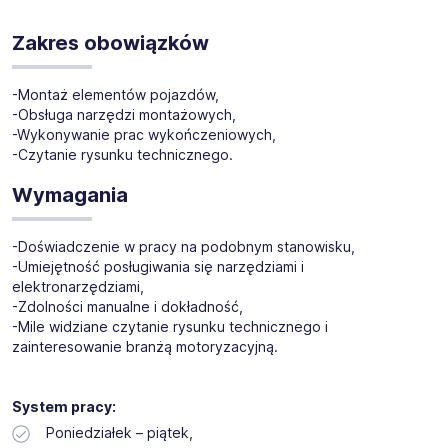
Dla naszego klienta, znanej firmy produkcyjnej,
poszukujemy kandydatów na stanowisko:
Monter na
Zakres obowiązków
produkcji pojazdów (k/m)
-Montaż elementów pojazdów,
Lokalizacja:
Bolechowo-Osiedle
(dojazd we własnym
-Obsługa narzędzi montażowych,
zakresie)
-Wykonywanie prac wykończeniowych,
-Czytanie rysunku technicznego.
Wymagania
-Doświadczenie w pracy na podobnym stanowisku,
-Umiejętność posługiwania się narzędziami i
elektronarzędziami,
-Zdolności manualne i dokładność,
-Mile widziane czytanie rysunku technicznego i
zainteresowanie branżą motoryzacyjną.
System pracy:
Poniedziałek – piątek,