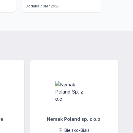
Dodana
7 sier 2026
Dodana
7 si
ve
Nemak Poland sp. z o.o.
Bielsko-Biała