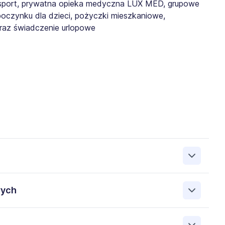
ltisport, prywatna opieka medyczna LUX MED, grupowe
oczynku dla dzieci, pożyczki mieszkaniowe,
oraz świadczenie urlopowe
zepisami dotyczącymi jawności wynagrodzeń deklarujemy,
wych
erowanym stanowisku otrzyma pełną informację o
h dodatkowych składnikach wynagrodzenia oraz
bowych przez Gi Group S.A. 00-833 Warszawa ul. SIENNA