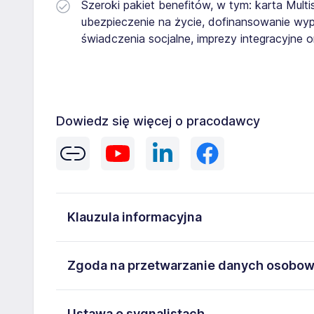
Szeroki pakiet benefitów, w tym: karta Mu
ubezpieczenie na życie, dofinansowanie wyp
świadczenia socjalne, imprezy integracyjne 
Dowiedz się więcej o pracodawcy
Klauzula informacyjna
Zgodnie z obowiązującymi od 24 grudnia 2025 r. pr
Zgoda na przetwarzanie danych osobo
że każdy kandydat przed rozpoczęciem pracy na of
wysokości wynagrodzenia zasadniczego, wszystkic
Wyrażam zgodę na przetwarzanie moich danych oso
Ustawa o sygnalistach