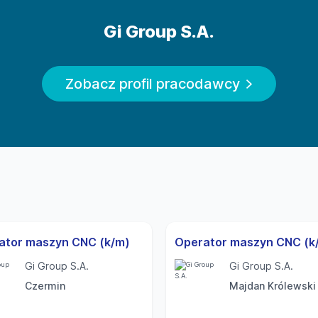
anych osobowych znajdziesz pod adresem:
Gi Group S.A.
 zgłoszeń naruszeń prawa i podejmowania działań
Zobacz profil pracodawcy
jest dostępna na stronie internetowej pod następującym
gnalisci Zgłoszeń w trybie przewidzianym w Procedurze
pującym adresem: https://gigroupholding.vco.ey.com/
 doradztwa personalnego na świecie. Firma zapewnia
ów wszystkich szczebli, stałego i czasowego zatrudnienia
rudnienia: 2010
ator maszyn CNC (k/m)
Operator maszyn CNC (k
Gi Group S.A.
Gi Group S.A.
Czermin
Majdan Królewski