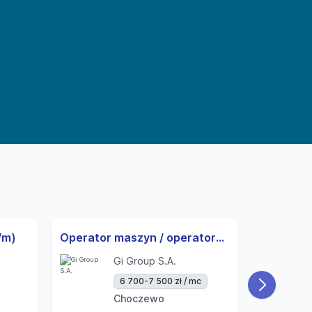
/m)
Operator maszyn / operatorka maszyn | 3-zmiany | UoP | od zaraz
Gi Group S.A.
6 700-7 500 zł / mc
Choczewo