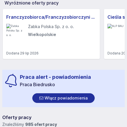
Wyróżnione oferty pracy
Franczyzobiorca/Franczyzobiorczyni sklepu Żabka
Cieśla s
Żabka Polska Sp. z o. o.
Wielkopolskie
Dodana
29 lip 2026
Dodana
20 
Praca alert - powiadomienia
Praca Biedrusko
Włącz powiadomienia
Oferty pracy
Znaleźliśmy
985 ofert pracy