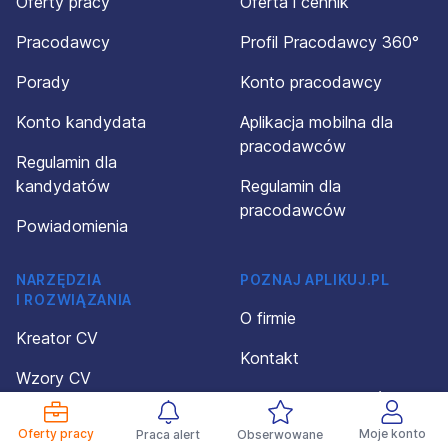
Oferty pracy
Oferta i cennik
Pracodawcy
Profil Pracodawcy 360°
Porady
Konto pracodawcy
Konto kandydata
Aplikacja mobilna dla
pracodawców
Regulamin dla
kandydatów
Regulamin dla
pracodawców
Powiadomienia
NARZĘDZIA
POZNAJ APLIKUJ.PL
I ROZWIĄZANIA
O firmie
Kreator CV
Kontakt
Wzory CV
Polityka prywatności
Wzory dokumentów
Oferty pracy
Moje konto
Praca alert
Obserwowane
Organizacja wydarzeń