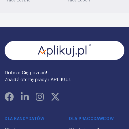
Stopka
Dobrze Cię poznać!
Znajdź ofertę pracy i APLIKUJ.
Facebook
Linked In
Instagram
Instagram
DLA KANDYDATÓW
DLA PRACODAWCÓW