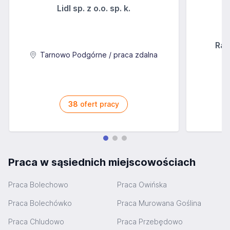
Lidl sp. z o.o. sp. k.
Rab
Tarnowo Podgórne / praca zdalna
38
ofert pracy
Praca w sąsiednich miejscowościach
Praca Bolechowo
Praca Owińska
Praca Bolechówko
Praca Murowana Goślina
Praca Chludowo
Praca Przebędowo