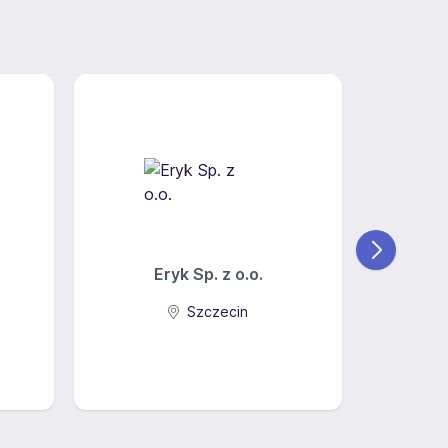
Eryk Sp. z o.o.
Manpow
Szczecin
Wars
9