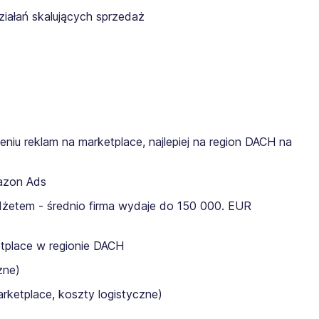
iałań skalujących sprzedaż
iu reklam na marketplace, najlepiej na region DACH na
azon Ads
żetem - średnio firma wydaje do 150 000. EUR
etplace w regionie DACH
zne)
rketplace, koszty logistyczne)