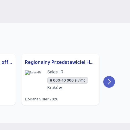
Junior Specjalista w back office z j.niemieckim B1
Regionalny Przedstawiciel Handlowy (samorządy - sektor publiczny)
SalesHR
8 000-10 000 zł / mc
Kraków
Dodana
5 sier 2026
Dodana
5 si