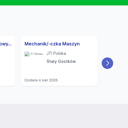
Przedstawiciel/-ka Handlowy/-a
Mechanik/-czka Maszyn
JTI Polska
Stary Gostków
Dodana
4 sier 2026
Dodana
4 si