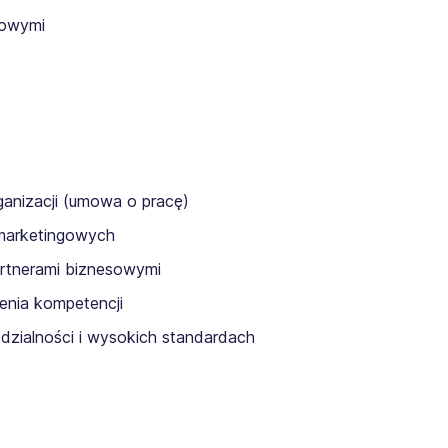
towymi
ganizacji (umowa o pracę)
 marketingowych
rtnerami biznesowymi
nia kompetencji
edzialności i wysokich standardach