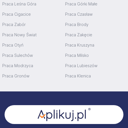
równi z aspektami ekonomicznymi stawiamy atmosferę
Praca Leśna Góra
Praca Górki Małe
pracy
Praca Cigacice
Praca Czasław
Jeśli nasza oferta wydała Ci się ciekawa, zapraszamy do
kontaktu i na spotkanie. prosimy o wysyłanie CV
Praca Zabór
Praca Brody
Wioletta
tel. 530946341
Praca Nowy Świat
Praca Zakęcie
Aplikuj
Praca Otyń
Praca Kruszyna
Praca Sulechów
Praca Milsko
Praca Modrzyca
Praca Lubieszów
Praca Gronów
Praca Klenica
Stopka