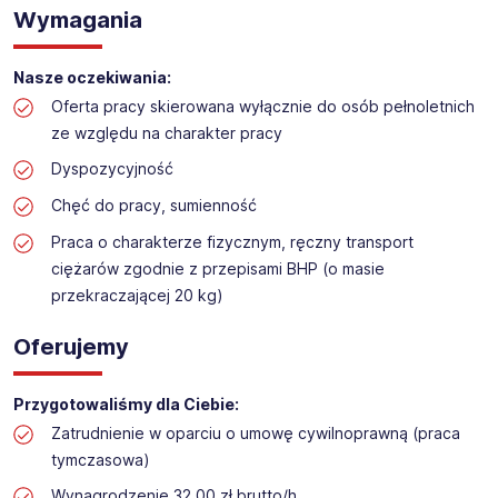
Praca na hali w sklepie budowlanym
Wymagania
Lokalizacja: Elbląg
Nasze oczekiwania:
Oferta pracy skierowana wyłącznie do osób pełnoletnich
ze względu na charakter pracy
Dyspozycyjność
Chęć do pracy, sumienność
Praca o charakterze fizycznym, ręczny transport
ciężarów zgodnie z przepisami BHP (o masie
przekraczającej 20 kg)
Oferujemy
Przygotowaliśmy dla Ciebie:
Zatrudnienie w oparciu o umowę cywilnoprawną (praca
tymczasowa)
Wynagrodzenie 32,00 zł brutto/h