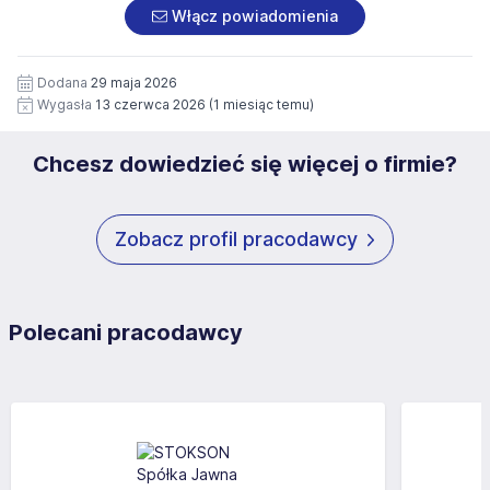
załączonych dokumentach aplikacyjnych (w tym
pod numerem 33 816 64 09 lub pisemnie na adres
Włącz powiadomienia
wizerunku), na potrzeby przyszłych rekrutacji przez okres
siedziby administratora.
12 miesięcy. Zgoda jest dobrowolna i może być w każdym
Pełną treść Klauzuli znajdzie Pan/Pani pod adresem:
czasie wycofana.
Dodana
29 maja 2026
https://www.workprofit.pl/klauzula-informacyjna.html
Wygasła
13 czerwca 2026
(1 miesiąc temu)
Chcesz dowiedzieć się więcej o firmie?
Zobacz profil pracodawcy
Polecani pracodawcy