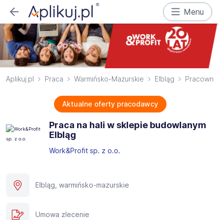
Menu
Aplikuj.pl
Praca
Warmińsko-Mazurskie
Elbląg
Pracownik 
Aktualne oferty pracodawcy
Praca na hali w sklepie budowlanym
Elbląg
Work&Profit sp. z o.o.
Elbląg, warmińsko-mazurskie
Umowa zlecenie