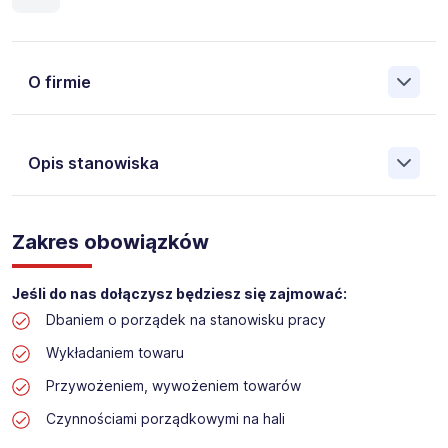
O firmie
Opis stanowiska
Założona w 2001 Agencja Pracy Tymczasowej, Agencja
Pośrednictwa Pracy i Doradztwa Personalnego Work &
Zakres obowiązków
Profit jest obecnie jedną z największych niezależnych
polskich agencji zatrudnienia. W ciągu wielu lat naszej
działalności daliśmy pracę przeszło 50 000 pracowników
Jeśli do nas dołączysz będziesz się zajmować:
w całym kraju. Skutecznie znajdujemy pracowników dla
Dbaniem o porządek na stanowisku pracy
największych firm, jak również małych rodzinnych
przedsiębiorstw w Polsce. Agencja jest wpisana pod nr
Wykładaniem towaru
396 w Krajowym Rejestrze Agencji Zatrudnienia.
Przywożeniem, wywożeniem towarów
Obecnie dla naszego Klienta, poszukujemy osób na
Czynnościami porządkowymi na hali
stanowisko: