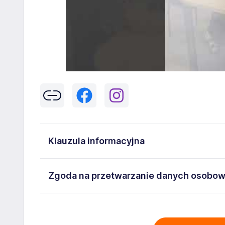
Klauzula informacyjna
Klikając w przycisk „Wyślij” zgadzasz się na przetwar
Zgoda na przetwarzanie danych osobo
43-300 Bielsko-Biała danych osobowych zawartych w
na stanowisko wskazane w ogłoszeniu. W każdym cz
Wyrażam zgodę na przetwarzanie moich danych oso
adresem
poczta@workprofit.pl
43-300 Bielsko-Biała ul. 11 Listopada 60-62 , NIP