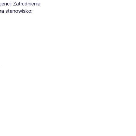
ncji Zatrudnienia.
na stanowisko:
: