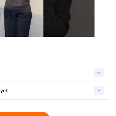
zanie przez Work&Profit Sp. z o.o., ul. 11 Listopada 60-62,
wych
 zgłoszeniu rekrutacyjnym w celu prowadzenia rekrutacji
asie możesz cofnąć zgodę, kontaktując się z nami pod
bowych przez Work & Profit Agencja Pracy Tymczasowej
: 5471988634 zawartych w załączonych dokumentach