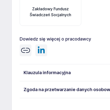
Zakładowy Fundusz
Świadczeń Socjalnych
Dowiedz się więcej o pracodawcy
Klauzula informacyjna
Administratorem danych osobowych jest Rella Investm
Zgoda na przetwarzanie danych osobo
Poznań ("Administrator"). Administrator powołał In
pod adresem siedziby: 60-311 Poznań, ul. Grunwaldzk
„Wyrażam zgodę na przetwarzanie przez Rella Investm
iod(at)schiever.com.pl