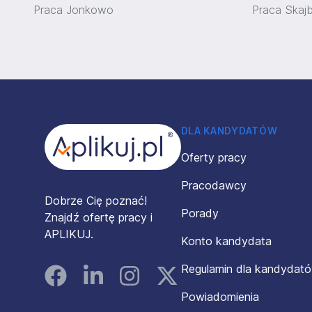
Praca Jonkowo
Praca Skaj
Stopka
DLA KANDYDATÓW
Oferty pracy
Pracodawcy
Dobrze Cię poznać!
Porady
Znajdź ofertę pracy i
APLIKUJ.
Konto kandydata
Regulamin dla kandydat
Facebook
Linked In
Instagram
Instagram
Powiadomienia