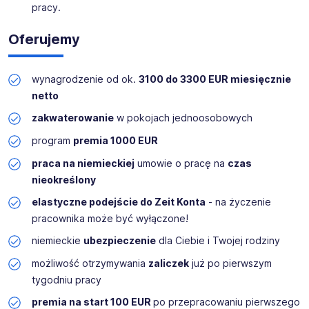
pracy.
oferuje
wózki widłowe
, technikę magazynową, osprzęt
dodatkowy, mobilne urządzenia grzewcze oraz sprzęt do
Oferujemy
czyszczenia. Obsługuje klientów z Berlina i Brandenburgii
zarówno we własnym warsztacie wózków widłowych, jak i
w ramach mobilnego serwisu konserwacyjnego.
wynagrodzenie od ok.
3100 do 3300 EUR miesięcznie
netto
Lokalizacja - Berlin!
zakwaterowanie
w pokojach jednoosobowych
UWAGA - tylko teraz 2000 EUR premii za przejście
program
premia 1000 EUR
do German Work!
praca na niemieckiej
umowie o pracę na
czas
nieokreślony
elastyczne podejście do Zeit Konta
- na życzenie
pracownika może być wyłączone!
niemieckie
ubezpieczenie
dla Ciebie i Twojej rodziny
możliwość otrzymywania
zaliczek
już po pierwszym
tygodniu pracy
premia na start 100 EUR
po przepracowaniu pierwszego