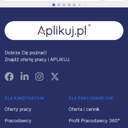
Stopka
Dobrze Cię poznać!
Znajdź ofertę pracy i APLIKUJ.
Facebook
Linked In
Instagram
Instagram
DLA KANDYDATÓW
DLA PRACODAWCÓW
Oferty pracy
Oferta i cennik
Pracodawcy
Profil Pracodawcy 360°