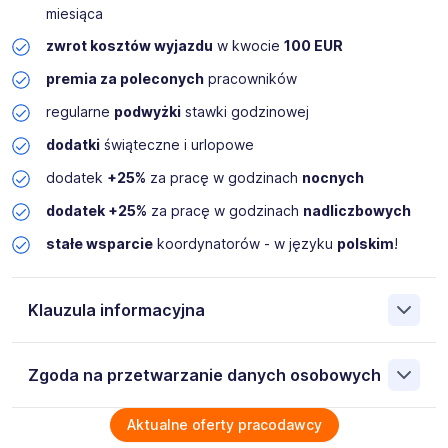
miesiąca
zwrot kosztów wyjazdu
w kwocie
100 EUR
premia za poleconych
pracowników
regularne
podwyżki
stawki godzinowej
dodatki
świąteczne i urlopowe
dodatek
+25%
za pracę w godzinach
nocnych
dodatek +25%
za pracę w godzinach
nadliczbowych
stałe wsparcie
koordynatorów - w języku
polskim
!
Klauzula informacyjna
Administratorem danych osobowych jest German Work sp.
Zgoda na przetwarzanie danych osobowych
z o.o. 70-560 Szczecin ul. Grodzka 20/4, NIP:
8513266411. Moje dane osobowe przetwarzane są w celu
rekrutacji przez Administratora. Wiem, że przysługują mi
Wyrażam zgodę na przetwarzanie moich danych
Aktualne oferty pracodawcy
następujące prawa: prawo żądania dostępu do swoich
osobowych przez German Work sp. z o.o. 70-560