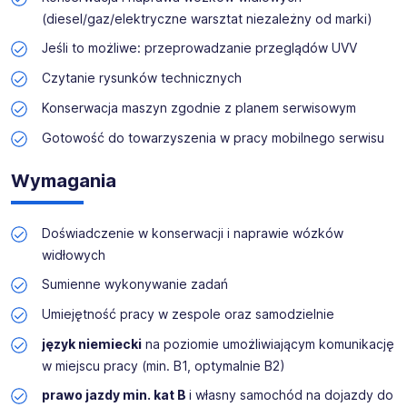
któremu jesteśmy blisko naszych klientów, a także
(diesel/gaz/elektryczne warsztat niezależny od marki)
oddziale w
Szczecinie
, by być jeszcze bliżej
Kandydatów i naszych Pracowników.
Jeśli to możliwe: przeprowadzanie przeglądów UVV
Czytanie rysunków technicznych
Nasze
wieloletnie doświadczenie
umożliwia nam
troskliwy i
trafny dobór klientów
. Przedstawimy
Konserwacja maszyn zgodnie z planem serwisowym
szczegółowo
Twoje nowe miejsce pracy
, będziesz
Gotowość do towarzyszenia w pracy mobilnego serwisu
dysponować
pełną informacją
, by podjąć świadomą
decyzję o zatrudnieniu w
German Work
, której na pewno
nie pożałujesz
!
Wymagania
Przedstawiamy
najlepsze oferty pracy na rynku
- bijemy
Doświadczenie w konserwacji i naprawie wózków
każdą ofertę konkurencji.
widłowych
Posiadamy także wpis do rejestru podmiotów
Sumienne wykonywanie zadań
prowadzących agencje zatrudnienia - nr 27885.
Umiejętność pracy w zespole oraz samodzielnie
Zapraszamy - sprawdź nas!
język niemiecki
na poziomie umożliwiającym komunikację
w miejscu pracy (min. B1, optymalnie B2)
Klient jest rodzinną firmą z siedzibą w Berlinie i
prawo jazdy min. kat B
i własny samochód na dojazdy do
doświadczonym specjalistą w zakresie intralogistyki