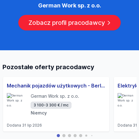
German Work sp. z o.o.
Zobacz profil pracodawcy
Pozostałe oferty pracodawcy
Mechanik pojazdów użytkowych - Berlin - Najlepsza oferta! (m/k/d)
German Work sp. z o.o.
3 100-3 300 € / mc
Niemcy
Dodana
31 lip 2026
Dodana
31 