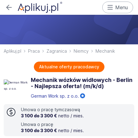
Menu
Aplikuj.pl
Praca
Zagranica
Niemcy
Mechanik
Aktualne oferty pracodawcy
Mechanik wózków widłowych - Berlin
- Najlepsza oferta! (m/k/d)
German Work sp. z o.o.
Umowa o pracę tymczasową
3 100 do 3 300 €
netto / mies.
Umowa o pracę
3 100 do 3 300 €
netto / mies.