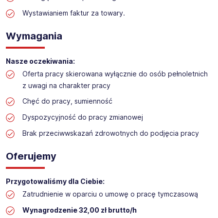
Praca w sektorze obsługi klienta w markecie
Wystawianiem faktur za towary.
budowlanym
Lokalizacja: Koszalin
Wymagania
Nasze oczekiwania:
Oferta pracy skierowana wyłącznie do osób pełnoletnich
z uwagi na charakter pracy
Chęć do pracy, sumienność
Dyspozycyjność do pracy zmianowej
Brak przeciwwskazań zdrowotnych do podjęcia pracy
Oferujemy
Przygotowaliśmy dla Ciebie:
Zatrudnienie w oparciu o umowę o pracę tymczasową
Wynagrodzenie 32,00 zł brutto/h