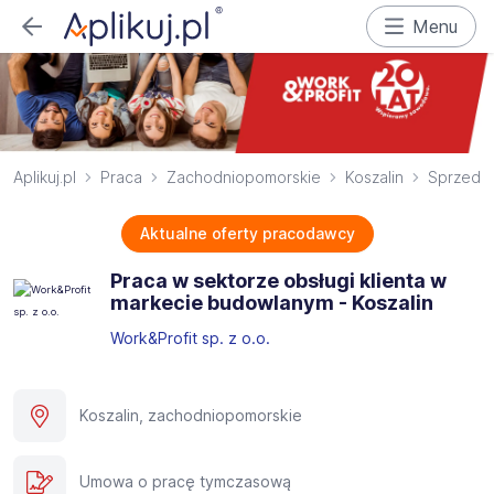
Menu
Aplikuj.pl
Praca
Zachodniopomorskie
Koszalin
Sprzeda
Aktualne oferty pracodawcy
Praca w sektorze obsługi klienta w
markecie budowlanym - Koszalin
Work&Profit sp. z o.o.
Koszalin, zachodniopomorskie
Umowa o pracę tymczasową