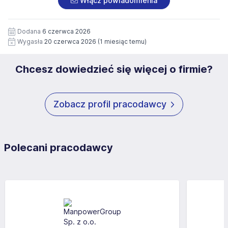
Włącz powiadomienia
wizerunku), na potrzeby przyszłych rekrutacji przez okres
siedziby administratora.
12 miesięcy. Zgoda jest dobrowolna i może być w każdym
Pełną treść Klauzuli znajdzie Pan/Pani pod adresem:
czasie wycofana.
Dodana
6 czerwca 2026
https://www.workprofit.pl/klauzula-informacyjna.html
Wygasła
20 czerwca 2026
(1 miesiąc temu)
Chcesz dowiedzieć się więcej o firmie?
Zobacz profil pracodawcy
Polecani pracodawcy