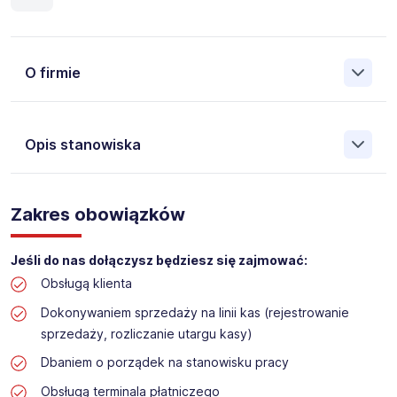
O firmie
Opis stanowiska
Założona w 2001 Agencja Pracy Tymczasowej, Agencja
Pośrednictwa Pracy i Doradztwa Personalnego Work &
Zakres obowiązków
Profit jest obecnie jedną z największych niezależnych
polskich agencji zatrudnienia. W ciągu wielu lat naszej
działalności daliśmy pracę przeszło 50 000 pracowników
Jeśli do nas dołączysz będziesz się zajmować:
w całym kraju. Skutecznie znajdujemy pracowników dla
Obsługą klienta
największych firm, jak również małych rodzinnych
przedsiębiorstw w Polsce. Agencja jest wpisana pod nr
Dokonywaniem sprzedaży na linii kas (rejestrowanie
396 w Krajowym Rejestrze Agencji Zatrudnienia.
sprzedaży, rozliczanie utargu kasy)
Dbaniem o porządek na stanowisku pracy
Obecnie dla naszego Klienta, poszukujemy osób do pracy
na stanowisko:
Obsługą terminala płatniczego