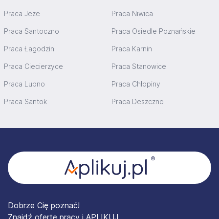
Praca Jeże
Praca Niwica
Praca Santoczno
Praca Osiedle Poznańskie
Praca Łagodzin
Praca Karnin
Praca Ciecierzyce
Praca Stanowice
Praca Lubno
Praca Chłopiny
Praca Santok
Praca Deszczno
Stopka
Dobrze Cię poznać!
Znajdź ofertę pracy i APLIKUJ.