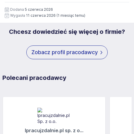
12 miesięcy. Zgoda jest dobrowolna i może być w każdym
Pełną treść Klauzuli znajdzie Pan/Pani pod adresem:
czasie wycofana.
Dodana
5 czerwca 2026
https://www.workprofit.pl/klauzula-informacyjna.html
Wygasła
11 czerwca 2026
(1 miesiąc temu)
Chcesz dowiedzieć się więcej o firmie?
Zobacz profil pracodawcy
Polecani pracodawcy
Ipracujzdalnie.pl sp. z o...