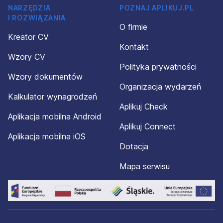
NARZĘDZIA
POZNAJ APLIKUJ.PL
I ROZWIĄZANIA
Zakład Dębica Zawada 79N; 39-200 Dębica
O firmie
Kreator CV
Kontakt
Wzory CV
wnieść sprzeciw wobec przetwarzania Twoich danych
Polityka prywatności
osobowych,
Wzory dokumentów
Organizacja wydarzeń
Zakład Bielsko-Biała ul. Rudawka 80; 43-300 Bielsko-Biała
Kalkulator wynagrodzeń
Aplikuj Check
Aplikacja mobilna Android
Aplikuj Connect
żądać do nich dostępu, ich sprostowania, usunięcia,
Aplikacja mobilna iOS
ograniczenia przetwarzania i ich przeniesienia,
Dotacja
Zakład Żywiec 1 ul. Leśnianka 73; 34-300 Żywiec
Mapa serwisu
do cofnięcia udzielonej zgody (w zakresie w jakim
Zakład Żywiec 2 ul. Stolarska 23; 34-300 Żywiec
przetwarzanie Twoich danych osobowych odbywa się na