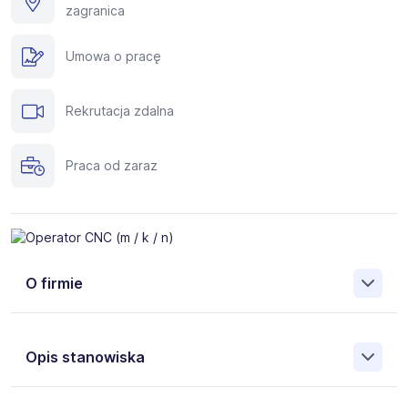
zagranica
Umowa o pracę
Rekrutacja zdalna
Praca od zaraz
O firmie
Silverhand to międzynarodowa agencja zatrudnienia
specjalizującą się w rekrutacji fachowców do pracy za
Opis stanowiska
granicą. Pomożemy Ci znaleźć pracę w takich krajach, jak:
Niemcy, Austria, Holandia, Belgia, Islandia, Norwegia,
Dania, Szwecja i wielu innych.