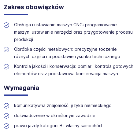
Zakres obowiązków
Oferta jest otwarta dla wszystkich kandydatów, którzy
Oferujemy szeroki wybór stanowisk w branżach
spełniają powyższe warunki.
technicznych, produkcyjnych i budowlanych. Nasz zespół
zapewnia wsparcie na każdym etapie rekrutacji.
Obsługa i ustawianie maszyn CNC: programowanie
maszyn, ustawianie narzędzi oraz przygotowanie procesu
produkcji
Obróbka części metalowych: precyzyjne toczenie
różnych części na podstawie rysunku technicznego
Kontrola jakości i konserwacja: pomiar i kontrola gotowych
elementów oraz podstawowa konserwacja maszyn
Wymagania
komunikatywna znajomość języka niemieckiego
doświadczenie w określonym zawodzie
prawo jazdy kategorii B i własny samochód