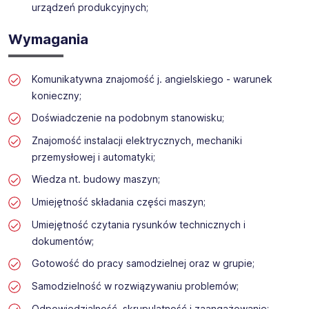
urządzeń produkcyjnych;
Naszym priorytetem jest profesjonalizm i dbałość o
najwyższą jakość we wszystkich aspektach działalności.
Wymagania
Razem budujemy przyszłość zautomatyzowanej logistyki!
Komunikatywna znajomość j. angielskiego - warunek
konieczny;
Doświadczenie na podobnym stanowisku;
Znajomość instalacji elektrycznych, mechaniki
przemysłowej i automatyki;
Wiedza nt. budowy maszyn;
Umiejętność składania części maszyn;
Umiejętność czytania rysunków technicznych i
dokumentów;
Gotowość do pracy samodzielnej oraz w grupie;
Samodzielność w rozwiązywaniu problemów;
Odpowiedzialność, skrupulatność i zaangażowanie;