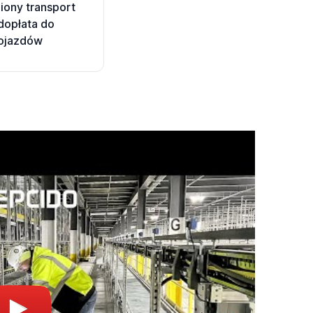
ony transport
 dopłata do
ojazdów