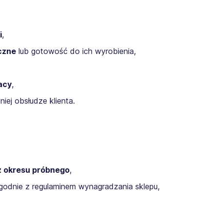
i
,
czne
lub gotowość do ich wyrobienia,
acy
,
ej obsłudze klienta.
z okresu próbnego
,
odnie z regulaminem wynagradzania sklepu,