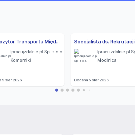
Dyspozytor Transportu Międzynarodowego (K,M)
Ipracujzdalnie.pl Sp. z o.o.
Ipracujzdalnie.pl S
Komorniki
Modlnica
a
5 sier 2026
Dodana
5 sier 2026