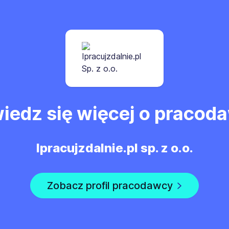
iedz się więcej o pracod
Ipracujzdalnie.pl sp. z o.o.
Zobacz profil pracodawcy