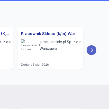
Specjalista ds. Rekrutacji (K,M) Modlnica
Pracownik Sklepu (k/m) Warszawa
p. z o.o.
Ipracujzdalnie.pl Sp. z o.o.
Warszawa
Dodana
5 sier 2026
Dodana
4 si