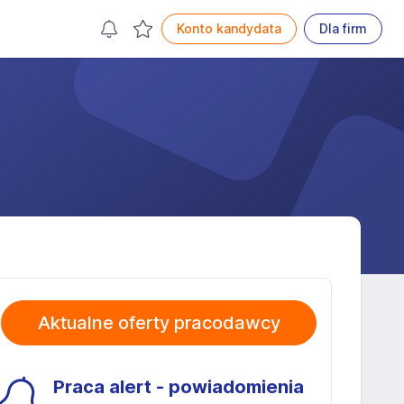
Konto kandydata
Dla firm
Aktualne oferty pracodawcy
Praca alert - powiadomienia