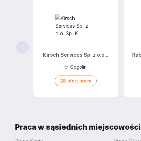
Kirsch Services Sp. z o.o...
Rab
Gogolin
28
ofert pracy
Praca w sąsiednich miejscowośc