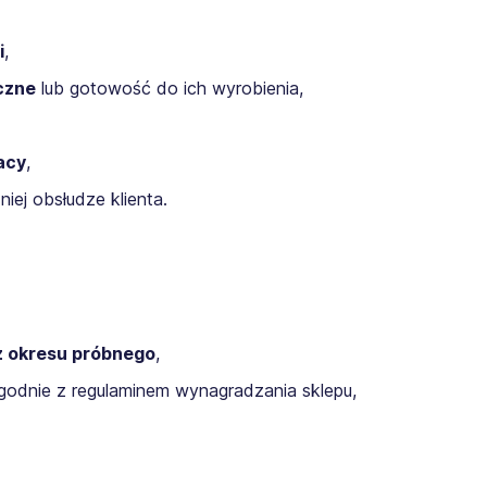
i
,
czne
lub gotowość do ich wyrobienia,
acy
,
ej obsłudze klienta.
z okresu próbnego
,
odnie z regulaminem wynagradzania sklepu,