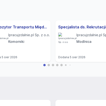
Dyspozytor Transportu Międzynarodowego (K,M)
Ipracujzdalnie.pl Sp. z o.o.
Ipracujzdalnie.pl S
Komorniki
Modlnica
a
5 sier 2026
Dodana
5 sier 2026