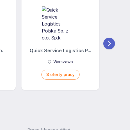
o.
Quick Service Logistics P...
DSV S
Warszawa
Pę
3
oferty pracy