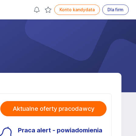
Konto kandydata
Dla firm
Aktualne oferty pracodawcy
Praca alert - powiadomienia