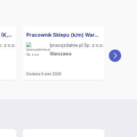
Specjalista ds. Rekrutacji (K,M) Modlnica
Pracownik Sklepu (k/m) Warszawa
p. z o.o.
Ipracujzdalnie.pl Sp. z o.o.
Warszawa
Dodana
5 sier 2026
Dodana
4 si