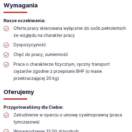
Praca na hali w sklepie budowlanym
Wymagania
Lokalizacja: Gorzów Wielkopolski
Nasze oczekiwania:
Oferta pracy skierowana wyłącznie do osób pełnoletnich
ze względu na charakter pracy
Dyspozycyjność
Chęć do pracy, sumienność
Praca o charakterze fizycznym, ręczny transport
ciężarów zgodnie z przepisami BHP (o masie
przekraczającej 20 kg)
Oferujemy
Przygotowaliśmy dla Ciebie:
Zatrudnienie w oparciu o umowę cywilnoprawną (praca
tymczasowa)
Wynagrodzenie 32,00 zł brutto/h