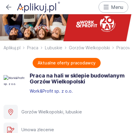
Menu
Aplikuj.pl
Praca
Lubuskie
Gorzów Wielkopolski
Pracowni
Aktualne oferty pracodawcy
Praca na hali w sklepie budowlanym
Gorzów Wielkopolski
Work&Profit sp. z o.o.
Gorzów Wielkopolski, lubuskie
Umowa zlecenie