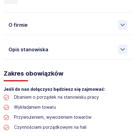
O firmie
Opis stanowiska
Założona w 2001 Agencja Pracy Tymczasowej, Agencja
Pośrednictwa Pracy i Doradztwa Personalnego Work &
Zakres obowiązków
Profit jest obecnie jedną z największych niezależnych
polskich agencji zatrudnienia. W ciągu wielu lat naszej
działalności daliśmy pracę przeszło 50 000 pracowników
Jeśli do nas dołączysz będziesz się zajmować:
w całym kraju. Skutecznie znajdujemy pracowników dla
Dbaniem o porządek na stanowisku pracy
największych firm, jak również małych rodzinnych
przedsiębiorstw w Polsce. Agencja jest wpisana pod nr
Wykładaniem towaru
396 w Krajowym Rejestrze Agencji Zatrudnienia.
Przywożeniem, wywożeniem towarów
Obecnie dla naszego Klienta, poszukujemy osób na
Czynnościami porządkowymi na hali
stanowisko: