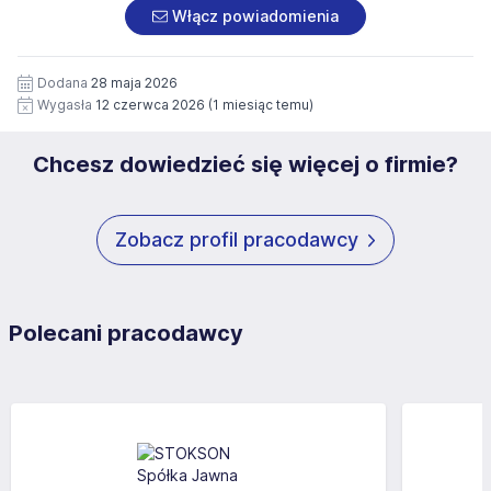
załączonych dokumentach aplikacyjnych (w tym
pod numerem 33 816 64 09 lub pisemnie na adres
Włącz powiadomienia
wizerunku), na potrzeby przyszłych rekrutacji przez okres
siedziby administratora.
12 miesięcy. Zgoda jest dobrowolna i może być w każdym
Pełną treść Klauzuli znajdzie Pan/Pani pod adresem:
czasie wycofana.
Dodana
28 maja 2026
https://www.workprofit.pl/klauzula-informacyjna.html
Wygasła
12 czerwca 2026
(1 miesiąc temu)
Chcesz dowiedzieć się więcej o firmie?
Zobacz profil pracodawcy
Polecani pracodawcy