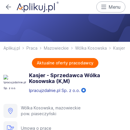
Menu
Aplikuj.pl
Praca
Mazowieckie
Wólka Kosowska
Kasjer
Aktualne oferty pracodawcy
Kasjer - Sprzedawca Wólka
Kosowska (K,M)
Ipracujzdalnie.pl Sp. z o.o.
Wólka Kosowska, mazowieckie
pow. piaseczyński
Umowa o pracę