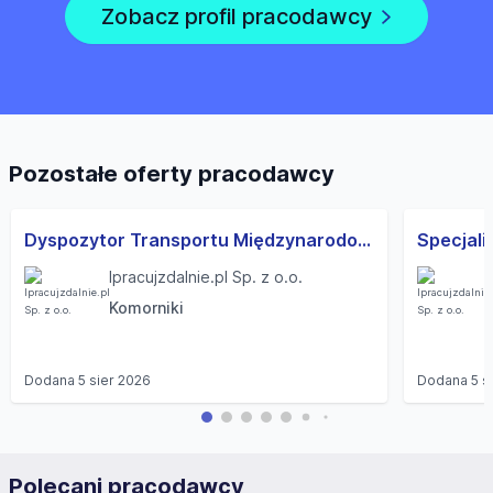
Zobacz profil pracodawcy
Pozostałe oferty pracodawcy
Dyspozytor Transportu Międzynarodowego (K,M)
Ipracujzdalnie.pl Sp. z o.o.
Komorniki
Dodana
5 sier 2026
Dodana
5 s
Polecani pracodawcy