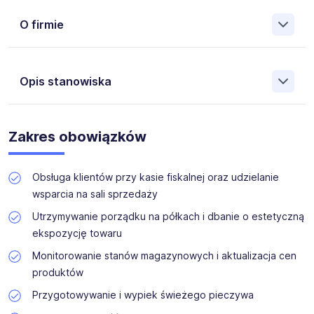
O firmie
Współpracujemy z największymi firmami w Polsce, które
chcą wspierać zawodowo i zatrudniać razem z nami osoby
Opis stanowiska
niepełnosprawne na różnych stanowiskach. Zatrudnianie
osób z niepełnosprawnościami oraz promowanie ich
aktywizacji zawodowej to nasz priorytet, który z
Dla naszego klienta, w ramach aktywizacji zawodowej,
powodzeniem realizujemy od wielu lat.
poszukujemy kandydatów z
orzeczeniem o
Zakres obowiązków
niepełnosprawności
, na stanowisko
Kasjera-
Sprzedawcy w miejscowości Wólka Kosowska (K,M).
Obsługa klientów przy kasie fiskalnej oraz udzielanie
wsparcia na sali sprzedaży
Utrzymywanie porządku na półkach i dbanie o estetyczną
ekspozycję towaru
Monitorowanie stanów magazynowych i aktualizacja cen
produktów
Przygotowywanie i wypiek świeżego pieczywa