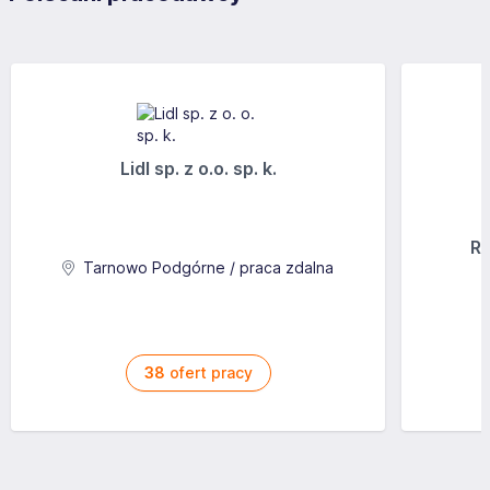
Lidl sp. z o.o. sp. k.
Ra
Tarnowo Podgórne / praca zdalna
38
ofert pracy