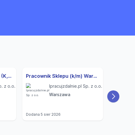
Specjalista ds. Rekrutacji (K,M) Modlnica
Pracownik Sklepu (k/m) Warszawa
p. z o.o.
Ipracujzdalnie.pl Sp. z o.o.
Warszawa
Dodana
5 sier 2026
Dodana
4 si