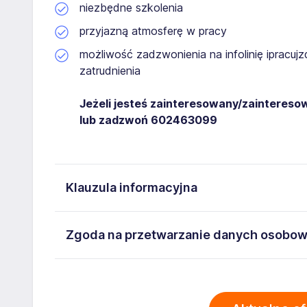
niezbędne szkolenia
przyjazną atmosferę w pracy
możliwość zadzwonienia na infolinię ipracujz
zatrudnienia
Jeżeli jesteś zainteresowany/zainteresow
lub zadzwoń 602463099
Klauzula informacyjna
Administratorem danych osobowych jest iPRACUJZDAL
Zgoda na przetwarzanie danych osobo
5170413726. Moje dane osobowe przetwarzane są w c
mi następujące prawa: prawo żądania dostępu do sw
Wyrażam zgodę na przetwarzanie moich danych oso
usunięcia danych, prawo do ograniczenia przetwarz
Rzeszów Lubelska 13/161, NIP: 5170413726 zawarty
przenoszenia danych. Więcej informacji na temat pr