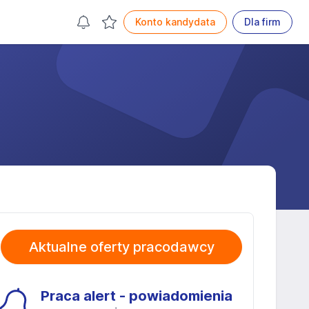
Konto kandydata
Dla firm
Aktualne oferty pracodawcy
Praca alert - powiadomienia