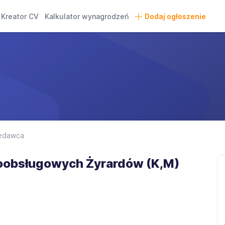
Kreator CV
Kalkulator wynagrodzeń
Dodaj ogłoszenie
edawca
oobsługowych Żyrardów (K,M)