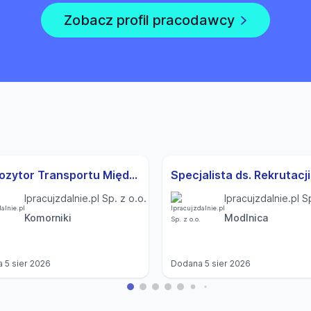
Zobacz profil pracodawcy
Dyspozytor Transportu Międzynarodowego (K,M)
Ipracujzdalnie.pl Sp. z o.o.
Ipracujzdalnie.pl S
Komorniki
Modlnica
a
5 sier 2026
Dodana
5 sier 2026