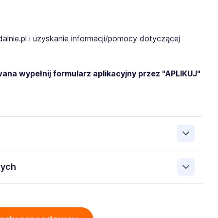
dalnie.pl i uzyskanie informacji/pomocy dotyczącej
ana wypełnij formularz aplikacyjny przez "APLIKUJ"
NIE.pl Sp. z o.o. 35-241 Rzeszów Lubelska 13/161, NIP:
wych
elu rekrutacji przez Administratora. Wiem, że przysługują
oich danych, prawo do ich sprostowania, prawo do
bowych przez iPRACUJZDALNIE.pl Sp. z o.o. 35-241
ania, prawo do wniesienia sprzeciwu oraz prawo do
ch w załączonych dokumentach aplikacyjnych (w tym
zetwarzania danych osobowych, znajduje się w Polityce