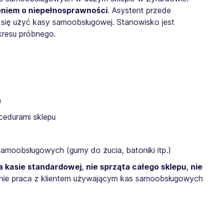
eniem o niepełnosprawności
. Asystent przede
się użyć kasy samoobsługowej. Stanowisko jest
kresu próbnego.
h
cedurami sklepu
amoobsługowych (gumy do żucia, batoniki itp.)
na kasie standardowej
,
nie sprząta całego sklepu
,
nie
ącznie praca z klientem używającym kas samoobsługowych