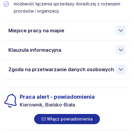
możliwość łączenia sprzedaży doradczej z rozwojem
procesów i organizacji.
Miejsce pracy na mapie
Klauzula informacyjna
Pokaż
mapę
Administratorem danych osobowych jest:
Zgoda na przetwarzanie danych osobowych
P.P.H.U „MAXDROGI” Dawid Rakoczy, ul. Żywiecka 89/2,
43-300 Bielsko-Biała, NIP: 9372595187
Moje dane osobowe przetwarzane są w celu rekrutacji
Wyrażam zgodę na przetwarzanie moich danych
przez Administratora. Wiem, że przysługują mi następujące
osobowych przez:P.P.H.U „MAXDROGI” Dawid Rakoczy,
prawa: prawo żądania dostępu do swoich danych, prawo
ul. Żywiecka 89/2, 43-300 Bielsko-Biała, NIP:
Praca alert - powiadomienia
do ich sprostowania, prawo do usunięcia danych, prawo
9372595187zawartych w załączonych dokumentach
Kierownik, Bielsko-Biała
do ograniczenia przetwarzania, prawo do wniesienia
aplikacyjnych (w tym wizerunku), na potrzeby bieżącej
sprzeciwu oraz prawo do przenoszenia danych.
rekrutacji. Zgoda jest dobrowolna i może być w każdym
Włącz powiadomienia
czasie wycofana.Dodatkowo wyrażam zgodę na
przetwarzanie moich danych osobowych zawartych w
załączonych dokumentach aplikacyjnych (w tym