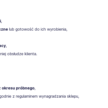
i
,
czne
lub gotowość do ich wyrobienia,
acy
,
ej obsłudze klienta.
z okresu próbnego
,
odnie z regulaminem wynagradzania sklepu,