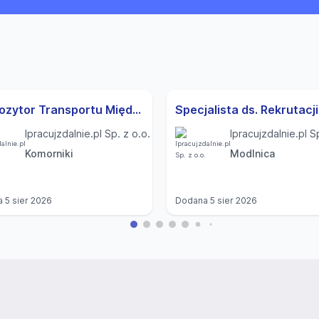
Dyspozytor Transportu Międzynarodowego (K,M)
Ipracujzdalnie.pl Sp. z o.o.
Ipracujzdalnie.pl S
Komorniki
Modlnica
a
5 sier 2026
Dodana
5 sier 2026