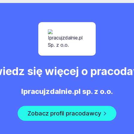
iedz się więcej o pracod
Ipracujzdalnie.pl sp. z o.o.
Zobacz profil pracodawcy