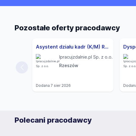
Pozostałe oferty pracodawcy
Asystent działu kadr (K/M) Rzeszów
Ipracujzdalnie.pl Sp. z o.o.
Rzeszów
Dodana
7 sier 2026
Dodan
Polecani pracodawcy