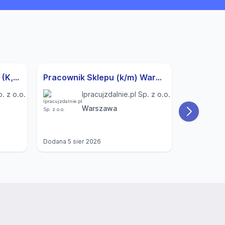
Specjalista ds. Rekrutacji (K,M) Modlnica
Pracownik Sklepu (k/m) Warszawa
p. z o.o.
Ipracujzdalnie.pl Sp. z o.o.
Warszawa
Dodana
5 sier 2026
Dodana
4 si