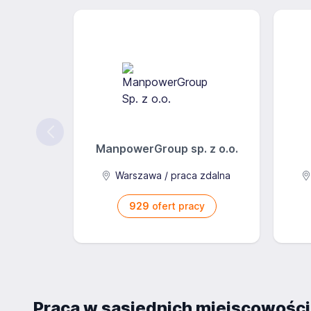
ManpowerGroup sp. z o.o.
Warszawa / praca zdalna
929
ofert pracy
Praca w sąsiednich miejscowośc