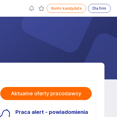
Konto kandydata
Dla firm
Aktualne oferty pracodawcy
Praca alert - powiadomienia