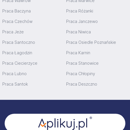
Praca Wawrów
Praca Marwice
Praca Baczyna
Praca Różanki
Praca Czechów
Praca Janczewo
Praca Jeże
Praca Niwica
Praca Santoczno
Praca Osiedle Poznańskie
Praca Łagodzin
Praca Karnin
Praca Ciecierzyce
Praca Stanowice
Praca Lubno
Praca Chłopiny
Praca Santok
Praca Deszczno
Stopka