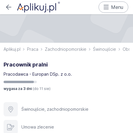
Menu
Aplikuj.pl
Praca
Zachodniopomorskie
Świnoujście
Obsł
Pracownik pralni
Pracodawca - Europan DSp. z o.o.
wygasa za 3 dni
(do
11 sie
)
Świnoujście, zachodniopomorskie
Umowa zlecenie