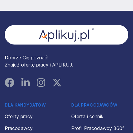
Stopka
Dobrze Cię poznać!
Znajdź ofertę pracy i APLIKUJ.
Facebook
Linked In
Instagram
Instagram
DLA KANDYDATÓW
DLA PRACODAWCÓW
Oferty pracy
Oferta i cennik
Pracodawcy
Profil Pracodawcy 360°