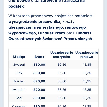
chorobowe
oraz
zdrowotne
i
zaliczka na
podatek
.
W kosztach pracodawcy znajdziesz natomiast
wynagrodzenie pracownika
, koszty
ubezpieczenia emerytalnego
,
rentowego
,
wypadkowego
,
Fundusz Pracy
oraz
Fundusz
Gwarantowanych Świadczeń Pracowniczych
.
Ubezpieczenie
Ubezpieczenie
Ube
Miesiąc
Brutto
emerytalne
rentowe
c
Styczeń
890,00
86,86
13,35
Luty
890,00
86,86
13,35
Marzec
890,00
86,86
13,35
Kwiecień
890,00
86,86
13,35
Maj
890,00
86,86
13,35
Czerwiec
890,00
86,86
13,35