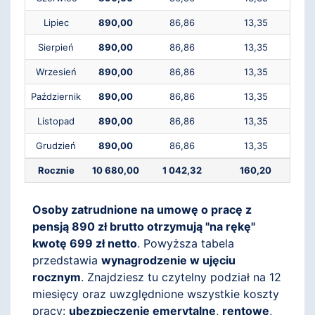
Lipiec
890,00
86,86
13,35
Sierpień
890,00
86,86
13,35
Wrzesień
890,00
86,86
13,35
Październik
890,00
86,86
13,35
Listopad
890,00
86,86
13,35
Grudzień
890,00
86,86
13,35
Rocznie
10 680,00
1 042,32
160,20
Osoby zatrudnione na umowę o pracę z
pensją 890 zł brutto otrzymują "na rękę"
kwotę 699 zł netto
. Powyższa tabela
przedstawia
wynagrodzenie w ujęciu
rocznym
. Znajdziesz tu czytelny podział na 12
miesięcy oraz uwzględnione wszystkie koszty
pracy:
ubezpieczenie emerytalne
,
rentowe
,