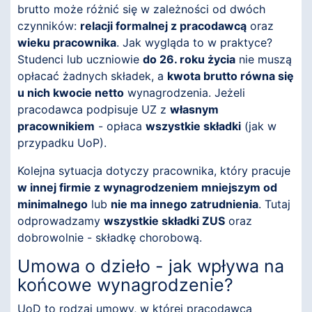
brutto może różnić się w zależności od dwóch
czynników:
relacji formalnej z pracodawcą
oraz
wieku pracownika
. Jak wygląda to w praktyce?
Studenci lub uczniowie
do 26. roku życia
nie muszą
opłacać żadnych składek, a
kwota brutto równa się
u nich kwocie netto
wynagrodzenia. Jeżeli
pracodawca podpisuje UZ z
własnym
pracownikiem
- opłaca
wszystkie składki
(jak w
przypadku UoP).
Kolejna sytuacja dotyczy pracownika, który pracuje
w innej firmie z wynagrodzeniem mniejszym od
minimalnego
lub
nie ma innego zatrudnienia
. Tutaj
odprowadzamy
wszystkie składki ZUS
oraz
dobrowolnie - składkę chorobową.
Umowa o dzieło - jak wpływa na
końcowe wynagrodzenie?
UoD to rodzaj umowy, w której pracodawca