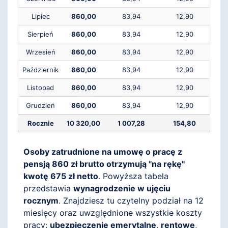
Lipiec
860,00
83,94
12,90
Sierpień
860,00
83,94
12,90
Wrzesień
860,00
83,94
12,90
Październik
860,00
83,94
12,90
Listopad
860,00
83,94
12,90
Grudzień
860,00
83,94
12,90
Rocznie
10 320,00
1 007,28
154,80
Osoby zatrudnione na umowę o pracę z
pensją 860 zł brutto otrzymują "na rękę"
kwotę 675 zł netto
. Powyższa tabela
przedstawia
wynagrodzenie w ujęciu
rocznym
. Znajdziesz tu czytelny podział na 12
miesięcy oraz uwzględnione wszystkie koszty
pracy:
ubezpieczenie emerytalne
,
rentowe
,