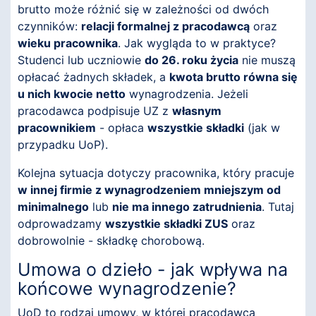
brutto może różnić się w zależności od dwóch
czynników:
relacji formalnej z pracodawcą
oraz
wieku pracownika
. Jak wygląda to w praktyce?
Studenci lub uczniowie
do 26. roku życia
nie muszą
opłacać żadnych składek, a
kwota brutto równa się
u nich kwocie netto
wynagrodzenia. Jeżeli
pracodawca podpisuje UZ z
własnym
pracownikiem
- opłaca
wszystkie składki
(jak w
przypadku UoP).
Kolejna sytuacja dotyczy pracownika, który pracuje
w innej firmie z wynagrodzeniem mniejszym od
minimalnego
lub
nie ma innego zatrudnienia
. Tutaj
odprowadzamy
wszystkie składki ZUS
oraz
dobrowolnie - składkę chorobową.
Umowa o dzieło - jak wpływa na
końcowe wynagrodzenie?
UoD to rodzaj umowy, w której pracodawca