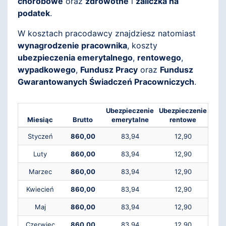
chorobowe
oraz
zdrowotne
i
zaliczka na
podatek
.
W kosztach pracodawcy znajdziesz natomiast
wynagrodzenie pracownika
, koszty
ubezpieczenia emerytalnego
,
rentowego
,
wypadkowego
,
Fundusz Pracy
oraz
Fundusz
Gwarantowanych Świadczeń Pracowniczych
.
Ubezpieczenie
Ubezpieczenie
Ube
Miesiąc
Brutto
emerytalne
rentowe
ch
Styczeń
860,00
83,94
12,90
Luty
860,00
83,94
12,90
Marzec
860,00
83,94
12,90
Kwiecień
860,00
83,94
12,90
Maj
860,00
83,94
12,90
Czerwiec
860,00
83,94
12,90