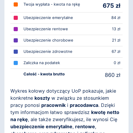
Twoja wypłata - kwota na rękę
675 zł
Ubezpieczenie emerytalne
84 zł
Ubezpieczenie rentowe
13 zł
Ubezpieczenie chorobowe
21 zł
Ubezpieczenie zdrowotne
67 zł
Zaliczka na podatek
0 zł
Całość - kwota brutto
860 zł
Wykres kołowy dotyczący UoP pokazuje, jakie
konkretne
koszty
w związku ze stosunkiem
pracy ponosi
pracownik
i
pracodawca
. Dzięki
tym informacjom łatwo sprawdzisz
kwotę netto
na rękę
, ale także zweryfikujesz, ile wynosi Cię
ubezpieczenie emerytalne
,
rentowe
,