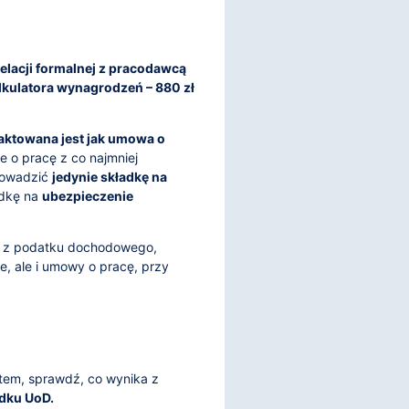
relacji formalnej z pracodawcą
lkulatora wynagrodzeń – 880 zł
raktowana jest jak umowa o
e o pracę z co najmniej
rowadzić
jedynie składkę na
adkę na
ubezpieczenie
ie z podatku dochodowego,
e, ale i umowy o pracę, przy
ktem, sprawdź, co wynika z
adku UoD.