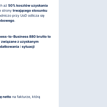
ch aż
50% kosztów uzyskania
e strony
trwającego stosunku
adniczo przy UoD odlicza się
robowego
.
ness-to-Business 880 brutto to
y związane z uzyskanym
odatkowania
i
sytuacji
ę netto
na fakturze, którą