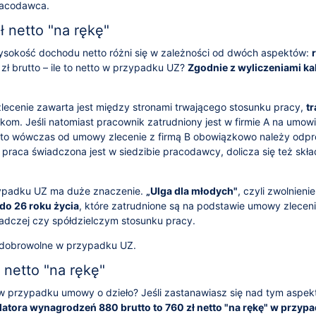
racodawca.
 netto "na rękę"
sokość dochodu netto różni się w zależności od dwóch aspektów:
 zł brutto – ile to netto w przypadku UZ?
Zgodnie z wyliczeniami ka
zlecenie zawarta jest między stronami trwającego stosunku pracy,
t
om. Jeśli natomiast pracownik zatrudniony jest w firmie A na umowi
 to wówczas od umowy zlecenie z firmą B obowiązkowo należy odp
li praca świadczona jest w siedzibie pracodawcy, dolicza się też skł
ypadku UZ ma duże znaczenie.
„Ulga dla młodych"
, czyli zwolnien
do 26 roku życia
, które zatrudnione są na podstawie umowy zleceni
adczej czy spółdzielczym stosunku pracy.
 dobrowolne w przypadku UZ.
 netto "na rękę"
to w przypadku umowy o dzieło? Jeśli zastanawiasz się nad tym aspe
atora wynagrodzeń 880 brutto to 760 zł netto "na rękę" w przyp