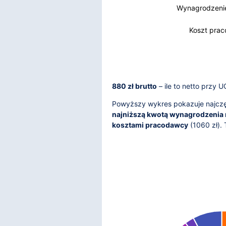
Wynagrodzenie
Wynagrodzenie
Koszt pra
880 zł brutto
– ile to netto przy 
Powyższy wykres pokazuje najczęś
najniższą kwotą wynagrodzenia 
kosztami pracodawcy
(
1060
zł).