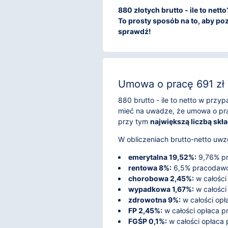
880 złotych brutto - ile to net
To prosty sposób na to, aby poz
sprawdź!
Umowa o pracę 691 zł 
880 brutto - ile to netto w prz
mieć na uwadze, że umowa o pra
przy tym
największą liczbą skł
W obliczeniach brutto-netto uwzg
emerytalna 19,52%:
9,76% pr
rentowa 8%:
6,5% pracodawca
chorobowa 2,45%:
w całości
wypadkowa 1,67%:
w całości
zdrowotna 9%:
w całości opł
FP 2,45%:
w całości opłaca 
FGŚP 0,1%:
w całości opłaca