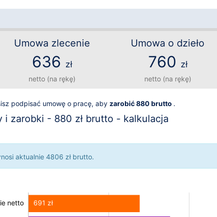
Umowa zlecenie
Umowa o dzieło
636
760
zł
zł
netto (na rękę)
netto (na rękę)
sisz podpisać umowę o pracę, aby
zarobić 880 brutto
.
 zarobki - 880 zł brutto - kalkulacja
osi aktualnie 4806 zł brutto.
691 zł
e netto