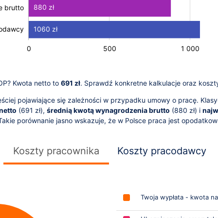
880 zł
 brutto
 brutto
1060 zł
codawcy
-1 000
2 000
-400
-500
-200
200
0
500
L
1 000
UOP? Kwota netto to
691 zł
. Sprawdź konkretne kalkulacje oraz koszt
ciej pojawiające się zależności w przypadku umowy o pracę. Klasy
netto
(
691
zł),
średnią kwotą wynagrodzenia brutto
(
880
zł) i
najw
 Takie porównanie jasno wskazuje, że w Polsce praca jest opodatko
Koszty pracownika
Koszty pracodawcy
Twoja wypłata - kwota na