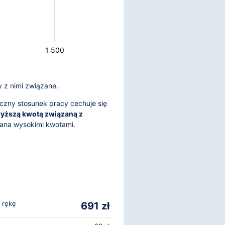
1 500
y z nimi związane.
czny stosunek pracy cechuje się
yższą kwotą związaną z
wana wysokimi kwotami.
 rękę
691 zł