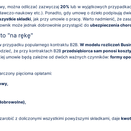
owy, można odliczać zazwyczaj
20%
lub w wyjątkowych przypadka
dawczo-naukowy etc.). Ponadto, gdy umowę o dzieło podpisują dwi
zystkie składki
, jak przy umowie o pracę. Warto nadmienić, że zas
cownik może jednak dobrowolnie przystąpić do
ubezpieczenia cho
o "na rękę"
to w przypadku popularnego kontraktu B2B.
W modelu rozliczeń Busi
dzieć, że przy kontraktach B2B
przedsiębiorca sam ponosi koszt
akiej umowie będą zależne od dwóch ważnych czynników:
formy op
rczony pięcioma opłatami:
owy,
dobrowolne),
arobić z doliczonymi wszystkimi powyższymi składkami, daje
kwot