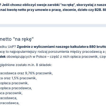
to? Jeśli chcesz obliczyć swoje zarobki "na rękę", skorzystaj z na
nać kwotę netto przy umowie o pracę, zlecenie, dzieło czy B2B. 880 
netto "na rękę"
ypadku UoP?
Zgodnie z wyliczeniami naszego kalkulatora 880 brutto 
cę to najpopularniejszy rodzaj porozumienia między pracodawcą a 
adek
obowiązujących w Polsce – część z nich opłaca pracownik, cz
lędnione zostało m.in. 8 składek:
acodawca oraz 9,76% pracownik,
 oraz 1,5% pracownik,
 opłaca pracownik,
 opłaca pracodawca,
aca pracownik,
pracodawca,
 pracodawca,