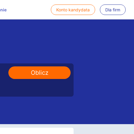
nie
Konto kandydata
Dla firm