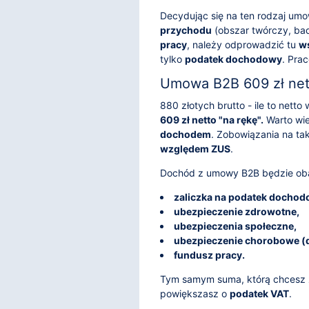
Decydując się na ten rodzaj um
przychodu
(obszar twórczy, ba
pracy
, należy odprowadzić tu
ws
tylko
podatek dochodowy
. Pra
Umowa B2B 609 zł nett
880 złotych brutto - ile to net
609 zł netto "na rękę".
Warto wie
dochodem
. Zobowiązania na t
względem ZUS
.
Dochód z umowy B2B będzie oba
zaliczka na podatek dochod
ubezpieczenie zdrowotne,
ubezpieczenia społeczne,
ubezpieczenie chorobowe (
fundusz pracy.
Tym samym suma, którą chcesz z
powiększasz o
podatek VAT
.