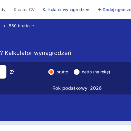
+
ady
Kreator CV
Kalkulator wynagrodzeń
Dodaj ogłosze
ń
›
880 brutto
›
to? Kalkulator wynagrodzeń
zł
brutto
netto (na rękę)
Rok podatkowy: 2026