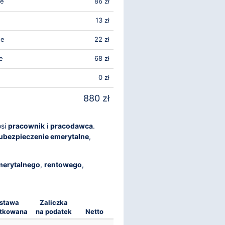
ne
86 zł
13 zł
we
22 zł
e
68 zł
0 zł
880 zł
osi
pracownik
i
pracodawca
.
ubezpieczenie emerytalne
,
merytalnego
,
rentowego
,
stawa
Zaliczka
tkowana
na podatek
Netto