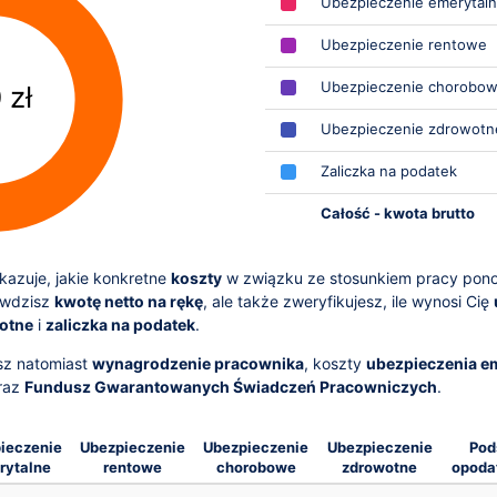
Ubezpieczenie emerytal
Ubezpieczenie rentowe
Ubezpieczenie chorobo
 zł
Ubezpieczenie zdrowotn
Zaliczka na podatek
Całość - kwota brutto
azuje, jakie konkretne
koszty
w związku ze stosunkiem pracy pon
awdzisz
kwotę netto na rękę
, ale także zweryfikujesz, ile wynosi Cię
otne
i
zaliczka na podatek
.
sz natomiast
wynagrodzenie pracownika
, koszty
ubezpieczenia e
raz
Fundusz Gwarantowanych Świadczeń Pracowniczych
.
ieczenie
Ubezpieczenie
Ubezpieczenie
Ubezpieczenie
Pod
rytalne
rentowe
chorobowe
zdrowotne
opoda