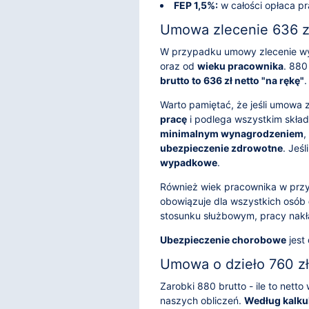
FEP 1,5%:
w całości opłaca p
Umowa zlecenie 636 zł
W przypadku umowy zlecenie wy
oraz od
wieku pracownika
. 880
brutto to 636 zł netto "na rękę"
.
Warto pamiętać, że jeśli umowa 
pracę
i podlega wszystkim składk
minimalnym wynagrodzeniem
,
ubezpieczenie zdrowotne
. Jeś
wypadkowe
.
Również wiek pracownika w prz
obowiązuje dla wszystkich osób
stosunku służbowym, pracy nakł
Ubezpieczenie chorobowe
jest
Umowa o dzieło 760 zł
Zarobki 880 brutto - ile to net
naszych obliczeń.
Według kalkul