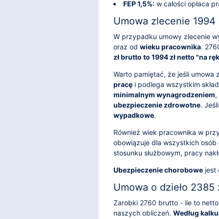
FEP 1,5%:
w całości opłaca p
Umowa zlecenie 1994 z
W przypadku umowy zlecenie wy
oraz od
wieku pracownika
. 276
zł brutto to 1994 zł netto "na rę
Warto pamiętać, że jeśli umowa 
pracę
i podlega wszystkim składk
minimalnym wynagrodzeniem
,
ubezpieczenie zdrowotne
. Jeś
wypadkowe
.
Również wiek pracownika w prz
obowiązuje dla wszystkich osób
stosunku służbowym, pracy nakł
Ubezpieczenie chorobowe
jest
Umowa o dzieło 2385 z
Zarobki 2760 brutto - ile to ne
naszych obliczeń.
Według kalkul