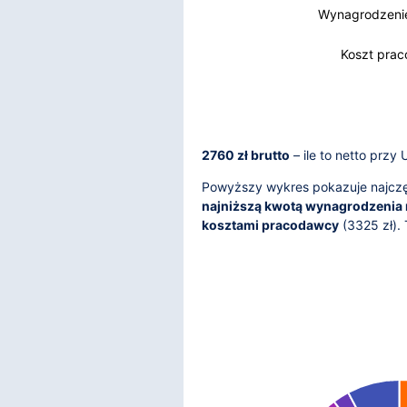
Wynagrodzenie
Wynagrodzenie
Koszt pra
2760 zł brutto
– ile to netto przy
Powyższy wykres pokazuje najczęś
najniższą kwotą wynagrodzenia 
kosztami pracodawcy
(
3325
zł).