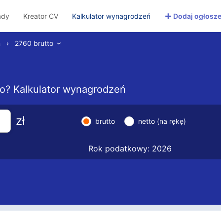
+
ady
Kreator CV
Kalkulator wynagrodzeń
Dodaj ogłosze
ń
›
2760 brutto
›
tto? Kalkulator wynagrodzeń
zł
brutto
netto (na rękę)
Rok podatkowy: 2026