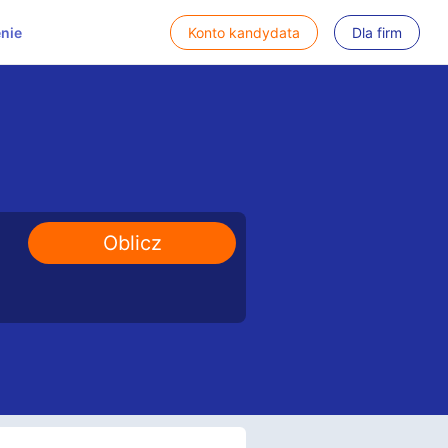
nie
Konto kandydata
Dla firm