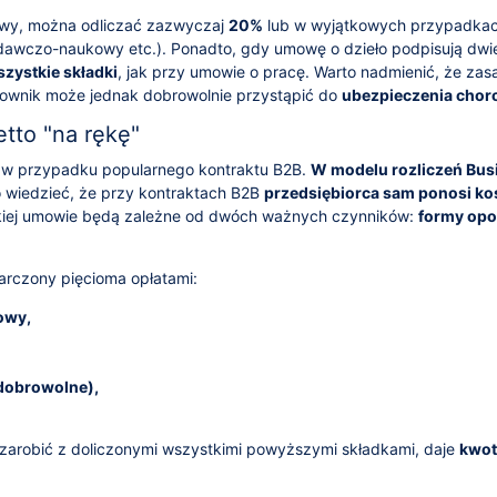
owy, można odliczać zazwyczaj
20%
lub w wyjątkowych przypadka
dawczo-naukowy etc.). Ponadto, gdy umowę o dzieło podpisują dwi
zystkie składki
, jak przy umowie o pracę. Warto nadmienić, że zas
cownik może jednak dobrowolnie przystąpić do
ubezpieczenia cho
tto "na rękę"
tto w przypadku popularnego kontraktu B2B.
W modelu rozliczeń Bus
 wiedzieć, że przy kontraktach B2B
przedsiębiorca sam ponosi ko
akiej umowie będą zależne od dwóch ważnych czynników:
formy op
rczony pięcioma opłatami:
owy,
dobrowolne),
arobić z doliczonymi wszystkimi powyższymi składkami, daje
kwot