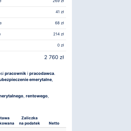
e
269 zł
41 zł
e
68 zł
e
214 zł
0 zł
2 760 zł
osi
pracownik
i
pracodawca
.
ubezpieczenie emerytalne
,
merytalnego
,
rentowego
,
stawa
Zaliczka
tkowana
na podatek
Netto