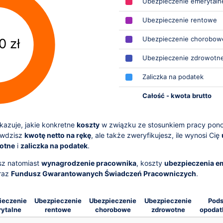
Ubezpieczenie emerytaln
Ubezpieczenie rentowe
Ubezpieczenie chorobow
0 zł
Ubezpieczenie zdrowotn
Zaliczka na podatek
Całość - kwota brutto
azuje, jakie konkretne
koszty
w związku ze stosunkiem pracy pon
awdzisz
kwotę netto na rękę
, ale także zweryfikujesz, ile wynosi Cię
otne
i
zaliczka na podatek
.
sz natomiast
wynagrodzenie pracownika
, koszty
ubezpieczenia e
raz
Fundusz Gwarantowanych Świadczeń Pracowniczych
.
ieczenie
Ubezpieczenie
Ubezpieczenie
Ubezpieczenie
Pod
ytalne
rentowe
chorobowe
zdrowotne
opoda