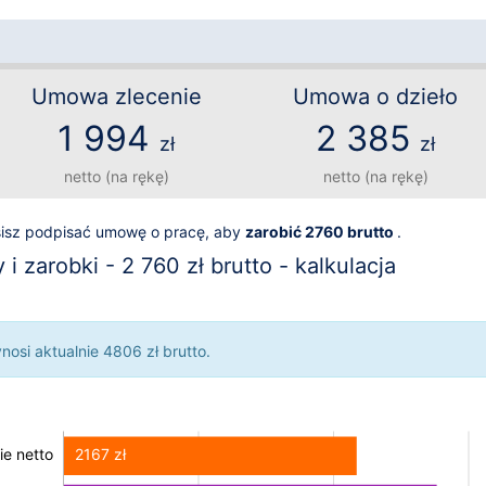
Umowa zlecenie
Umowa o dzieło
1 994
2 385
zł
zł
netto (na rękę)
netto (na rękę)
sisz podpisać umowę o pracę, aby
zarobić 2760 brutto
.
 zarobki - 2 760 zł brutto - kalkulacja
osi aktualnie 4806 zł brutto.
2167 zł
e netto