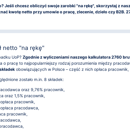
tto? Jeśli chcesz obliczyć swoje zarobki "na rękę", skorzystaj z n
nać kwotę netto przy umowie o pracę, zlecenie, dzieło czy B2B. 276
 netto "na rękę"
zypadku UoP?
Zgodnie z wyliczeniami naszego kalkulatora 2760 brutt
 o pracę to najpopularniejszy rodzaj porozumienia między pracod
 składek
obowiązujących w Polsce – część z nich opłaca pracownik
lędnione zostało m.in. 8 składek:
acodawca oraz 9,76% pracownik,
 oraz 1,5% pracownik,
 opłaca pracownik,
 opłaca pracodawca,
aca pracownik,
pracodawca,
 pracodawca,