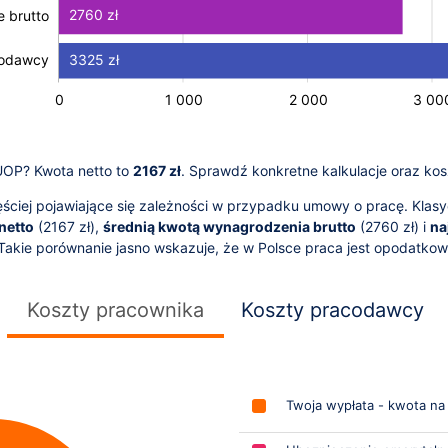
2760 zł
 brutto
 brutto
3325 zł
codawcy
-2 000
-1 000
5 000
0
1 000
2 000
L
3 00
 UOP? Kwota netto to
2167 zł
. Sprawdź konkretne kalkulacje oraz kos
ciej pojawiające się zależności w przypadku umowy o pracę. Klasy
netto
(
2167
zł),
średnią kwotą wynagrodzenia brutto
(
2760
zł) i
na
 Takie porównanie jasno wskazuje, że w Polsce praca jest opodatko
Koszty pracownika
Koszty pracodawcy
Twoja wypłata - kwota na