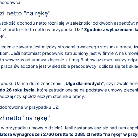
racodawca.
ł netto "na rękę"
sokość dochodu netto różni się w zależności od dwóch aspektów:
0 zł brutto – ile to netto w przypadku UZ?
Zgodnie z wyliczeniami 
kę"
.
zlecenie zawarta jest między stronami trwającego stosunku pracy,
t
om. Jeśli natomiast pracownik zatrudniony jest w firmie A na umowi
 to wówczas od umowy zlecenie z firmą B obowiązkowo należy odp
li praca świadczona jest w siedzibie pracodawcy, dolicza się też skł
ypadku UZ ma duże znaczenie.
„Ulga dla młodych"
, czyli zwolnien
do 26 roku życia
, które zatrudnione są na podstawie umowy zleceni
adczej czy spółdzielczym stosunku pracy.
 dobrowolne w przypadku UZ.
ł netto "na rękę"
tto w przypadku umowy o dzieło? Jeśli zastanawiasz się nad tym asp
atora wynagrodzeń 2760 brutto to 2385 zł netto "na rękę" w prz