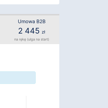
Umowa B2B
2 445
zł
na rękę (ulga na start)