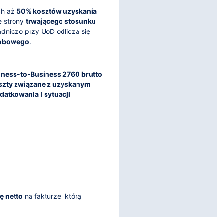
ch aż
50% kosztów uzyskania
e strony
trwającego stosunku
adniczo przy UoD odlicza się
robowego
.
iness-to-Business 2760 brutto
szty związane z uzyskanym
odatkowania
i
sytuacji
ę netto
na fakturze, którą