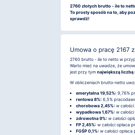
2760 złotych brutto - ile to ne
To prosty sposób na to, aby poz
sprawdź!
Umowa o pracę 2167 zł
2760 brutto - ile to netto w pr
Warto mieć na uwadze, że umowa
jest przy tym
największą liczbą
W obliczeniach brutto-netto uwzg
emerytalna 19,52%:
9,76% pr
rentowa 8%:
6,5% pracodawca
chorobowa 2,45%:
w całości
wypadkowa 1,67%:
w całości
zdrowotna 9%:
w całości opł
FP 2,45%:
w całości opłaca 
FGŚP 0,1%:
w całości opłaca