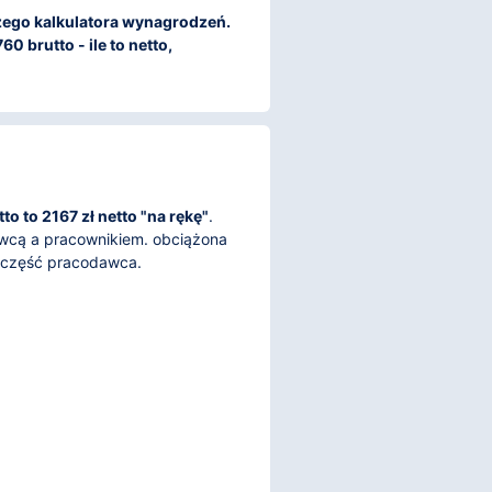
aszego kalkulatora wynagrodzeń.
0 brutto - ile to netto,
o to 2167 zł netto "na rękę"
.
awcą a pracownikiem. obciążona
, część pracodawca.