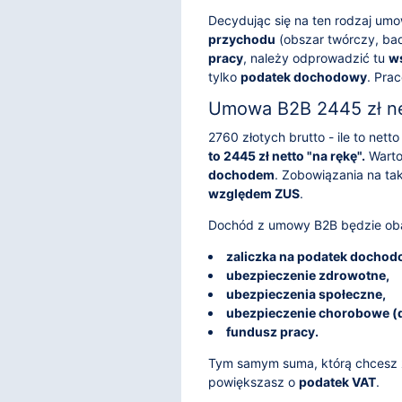
Decydując się na ten rodzaj um
przychodu
(obszar twórczy, ba
pracy
, należy odprowadzić tu
ws
tylko
podatek dochodowy
. Pra
Umowa B2B 2445 zł ne
2760 złotych brutto - ile to ne
to 2445 zł netto "na rękę".
Warto
dochodem
. Zobowiązania na t
względem ZUS
.
Dochód z umowy B2B będzie oba
zaliczka na podatek dochod
ubezpieczenie zdrowotne,
ubezpieczenia społeczne,
ubezpieczenie chorobowe (
fundusz pracy.
Tym samym suma, którą chcesz z
powiększasz o
podatek VAT
.