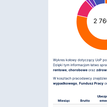
2 76
Wykres kołowy dotyczący UoP pok
Dzięki tym informacjom łatwo spr
rentowe
,
chorobowe
oraz
zdrow
W kosztach pracodawcy znajdzie
wypadkowego
,
Fundusz Pracy
o
Ubezp
Miesiąc
Brutto
emer