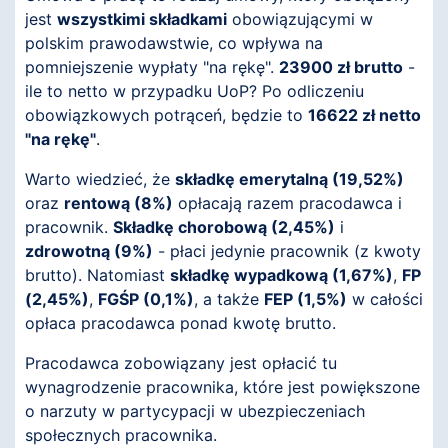
jest
wszystkimi składkami
obowiązującymi w
polskim prawodawstwie, co wpływa na
pomniejszenie wypłaty "na rękę".
23900 zł brutto
-
ile to netto w przypadku UoP? Po odliczeniu
obowiązkowych potrąceń, będzie to
16622 zł netto
"na rękę"
.
Warto wiedzieć, że
składkę emerytalną (19,52%)
oraz
rentową (8%)
opłacają razem pracodawca i
pracownik.
Składkę chorobową (2,45%)
i
zdrowotną (9%)
- płaci jedynie pracownik (z kwoty
brutto). Natomiast
składkę wypadkową (1,67%)
,
FP
(2,45%)
,
FGŚP (0,1%)
, a także
FEP (1,5%)
w całości
opłaca pracodawca ponad kwotę brutto.
Pracodawca zobowiązany jest opłacić tu
wynagrodzenie pracownika, które jest powiększone
o narzuty w partycypacji w ubezpieczeniach
społecznych pracownika.