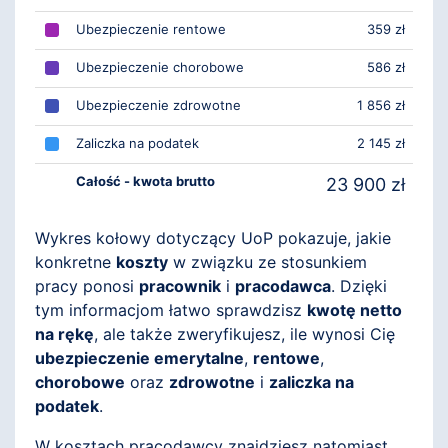
Ubezpieczenie rentowe
359 zł
Ubezpieczenie chorobowe
586 zł
Ubezpieczenie zdrowotne
1 856 zł
Zaliczka na podatek
2 145 zł
Całość - kwota brutto
23 900 zł
Wykres kołowy dotyczący UoP pokazuje, jakie
konkretne
koszty
w związku ze stosunkiem
pracy ponosi
pracownik
i
pracodawca
. Dzięki
tym informacjom łatwo sprawdzisz
kwotę netto
na rękę
, ale także zweryfikujesz, ile wynosi Cię
ubezpieczenie emerytalne
,
rentowe
,
chorobowe
oraz
zdrowotne
i
zaliczka na
podatek
.
W kosztach pracodawcy znajdziesz natomiast