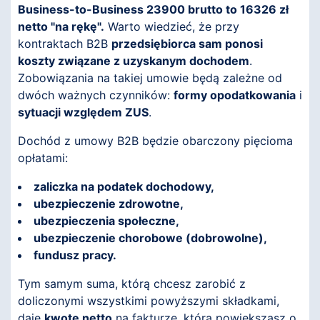
Business-to-Business 23900 brutto to 16326 zł
netto "na rękę".
Warto wiedzieć, że przy
kontraktach B2B
przedsiębiorca sam ponosi
koszty związane z uzyskanym dochodem
.
Zobowiązania na takiej umowie będą zależne od
dwóch ważnych czynników:
formy opodatkowania
i
sytuacji względem ZUS
.
Dochód z umowy B2B będzie obarczony pięcioma
opłatami:
zaliczka na podatek dochodowy,
ubezpieczenie zdrowotne,
ubezpieczenia społeczne,
ubezpieczenie chorobowe (dobrowolne),
fundusz pracy.
Tym samym suma, którą chcesz zarobić z
doliczonymi wszystkimi powyższymi składkami,
daje
kwotę netto
na fakturze, którą powiększasz o