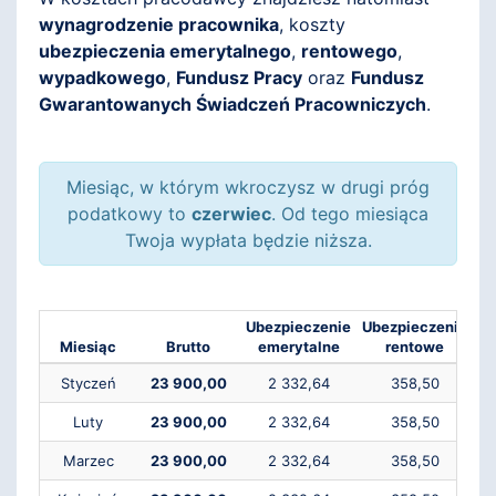
wynagrodzenie pracownika
, koszty
ubezpieczenia emerytalnego
,
rentowego
,
wypadkowego
,
Fundusz Pracy
oraz
Fundusz
Gwarantowanych Świadczeń Pracowniczych
.
Miesiąc, w którym wkroczysz w drugi próg
podatkowy to
czerwiec
. Od tego miesiąca
Twoja wypłata będzie niższa.
Ubezpieczenie
Ubezpieczenie
Ub
Miesiąc
Brutto
emerytalne
rentowe
Styczeń
23 900,00
2 332,64
358,50
Luty
23 900,00
2 332,64
358,50
Marzec
23 900,00
2 332,64
358,50