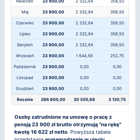
Kwiecień
23 900,00
2 332,64
358,50
Maj
23 900,00
2 332,64
358,50
Czerwiec
23 900,00
2 332,64
358,50
Lipiec
23 900,00
2 332,64
358,50
Sierpień
23 900,00
2 332,64
358,50
Wrzesień
23 900,00
1 644,56
252,75
Październik
23 900,00
0,00
0,00
Listopad
23 900,00
0,00
0,00
Grudzień
23 900,00
0,00
0,00
Rocznie
286 800,00
20 305,68
3 120,75
Osoby zatrudnione na umowę o pracę z
pensją 23 900 zł brutto otrzymują "na rękę"
kwotę 16 622 zł netto
. Powyższa tabela
przedstawia
wynagrodzenie w ujęciu