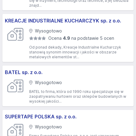
się w inżynierii, technologii oraz technice, a jej siedziba
znajd...
KREACJE INDUSTRIALNE KUCHARCZYK sp. z o.o.
Wysogotowo
Ocena
4.9
na podstawie 5 ocen
Od ponad dekady, Kreacje Industrialne Kucharczyk
stanowią synonim innowacji i jakości w obszarze
metalowych elementów st...
BATEL sp. z o.o.
Wysogotowo
BATEL to firma, która od 1990 roku specjalizuje się w
zaopatrywaniu hurtowni oraz sklepów budowlanych w
wysokiej jakości...
SUPERTAPE POLSKA sp. z o.o.
Wysogotowo
Firma Supertape Polska sp. z o.o. jest uznawanym