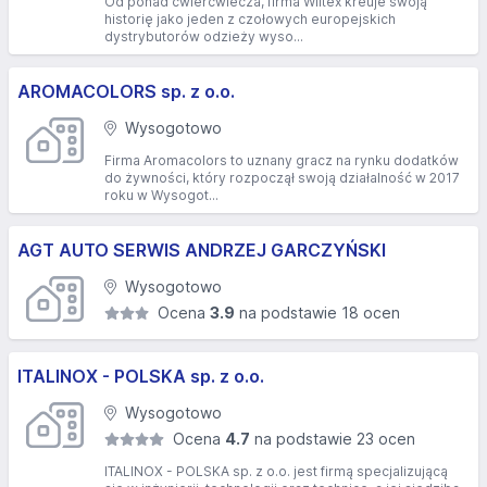
Od ponad ćwierćwiecza, firma Wiltex kreuje swoją
historię jako jeden z czołowych europejskich
dystrybutorów odzieży wyso...
AROMACOLORS sp. z o.o.
Wysogotowo
Firma Aromacolors to uznany gracz na rynku dodatków
do żywności, który rozpoczął swoją działalność w 2017
roku w Wysogot...
AGT AUTO SERWIS ANDRZEJ GARCZYŃSKI
Wysogotowo
Ocena
3.9
na podstawie 18 ocen
ITALINOX - POLSKA sp. z o.o.
Wysogotowo
Ocena
4.7
na podstawie 23 ocen
ITALINOX - POLSKA sp. z o.o. jest firmą specjalizującą