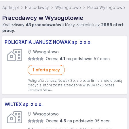
Aplikuj.pl
Pracodawcy
Wysogotowo
Praca Wysogotowo
Pracodawcy w Wysogotowie
Znaleźliśmy
43 pracodawców
którzy zamieścili aż
2989 ofert
pracy
.
POLIGRAFIA JANUSZ NOWAK sp. z o.o.
Wysogotowo
Ocena
4.1
na podstawie 57 ocen
1
oferta pracy
Poligrafia Janusz Nowak Sp. z o.o. to firma z wieloletnią
tradycją, która została założona w 1984 roku przez
Janusza Now...
WILTEX sp. z o.o.
Wysogotowo
Ocena
4.5
na podstawie 95 ocen