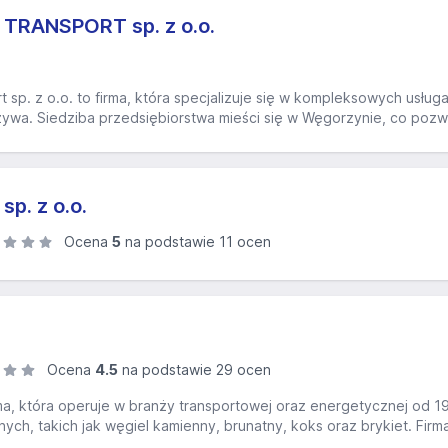
RANSPORT sp. z o.o.
 sp. z o.o. to firma, która specjalizuje się w kompleksowych usłu
zywa. Siedziba przedsiębiorstwa mieści się w Węgorzynie, co pozw
p. z o.o.
Ocena
5
na podstawie 11 ocen
Ocena
4.5
na podstawie 29 ocen
ma, która operuje w branży transportowej oraz energetycznej od 199
ch, takich jak węgiel kamienny, brunatny, koks oraz brykiet. Firm