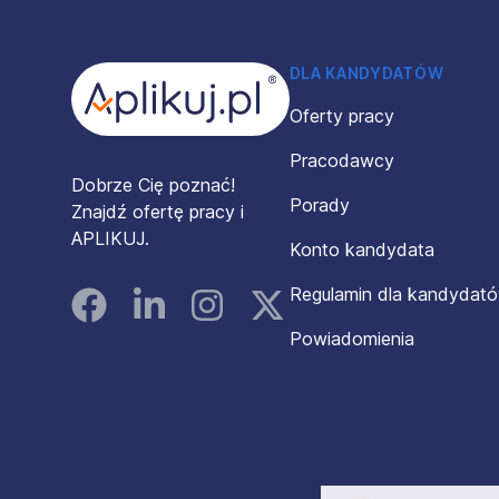
Stopka
DLA KANDYDATÓW
Oferty pracy
Pracodawcy
Dobrze Cię poznać!
Porady
Znajdź ofertę pracy i
APLIKUJ.
Konto kandydata
Regulamin dla kandydat
Facebook
Linked In
Instagram
Instagram
Powiadomienia