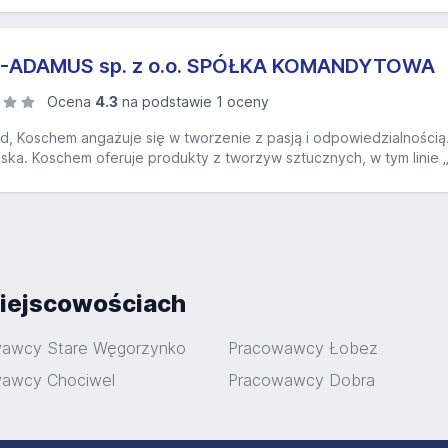
-ADAMUS sp. z o.o. SPÓŁKA KOMANDYTOWA
Ocena
4.3
na podstawie 1 oceny
 Koschem angażuje się w tworzenie z pasją i odpowiedzialnością. H
ka. Koschem oferuje produkty z tworzyw sztucznych, w tym linie „B
iejscowościach
awcy Stare Węgorzynko
Pracowawcy Łobez
awcy Chociwel
Pracowawcy Dobra