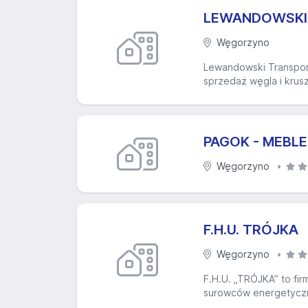
LEWANDOWSKI T
Węgorzyno
Lewandowski Transport
sprzedaż węgla i krus
PAGOK - MEBLE s
Węgorzyno
F.H.U. TRÓJKA
Węgorzyno
F.H.U. „TRÓJKA” to fir
surowców energetyczny