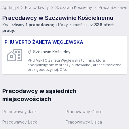
Aplikuj.pl
Pracodawcy
Szczawin Kościelny
Praca Szczawin
Pracodawcy w Szczawinie Kościelnemu
Znaleźliśmy
1 pracodawcę
którzy zamieścili aż
836 ofert
pracy
.
PHU VERTO ŻANETA WĘGLEWSKA
Szczawin Kościelny
PHU VERTO Żaneta Węglewska to firma, która
specjalizuje się w branży budowlanej, architektonicznej
oraz geodezyjnej. Ofe...
Pracodawcy w sąsiednich
miejscowościach
Pracowawcy Janki
Pracowawcy Gąbin
Pracowawcy Łąck
Pracowawcy Lisica