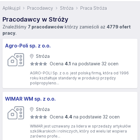
Aplikuj.pl
Pracodawcy
Stróża
Praca Stróża
Pracodawcy w Stróży
Znaleźliśmy
7 pracodawców
którzy zamieścili aż
4779 ofert
pracy
.
Agro-Poli sp. z o.o.
Stróża
Ocena
4.1
na podstawie 32 ocen
AGRO-POLI Sp. z o.o. jest polską firmą, która od 1996
roku kształtuje standardy w produkcji przędzy
polipropyleno...
WIMAR WM sp. z o.o.
Stróża
Ocena
4.4
na podstawie 32 ocen
WIMAR jest uznawany za lidera w sprzedaży artykułów
szkółkarskich i rolniczych, który od wielu lat wspiera
zarówno profe...