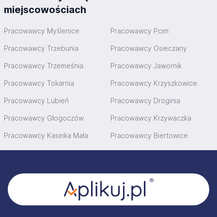
miejscowościach
Pracowawcy Myślenice
Pracowawcy Pcim
Pracowawcy Trzebunia
Pracowawcy Osieczany
Pracowawcy Trzemeśnia
Pracowawcy Jawornik
Pracowawcy Tokarnia
Pracowawcy Krzyszkowice
Pracowawcy Lubień
Pracowawcy Droginia
Pracowawcy Głogoczów
Pracowawcy Krzywaczka
Pracowawcy Kasinka Mała
Pracowawcy Biertowice
Stopka