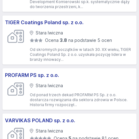
Development Komierowski sp.k. systematycznie dąży
do tworzenia przestrzeni, k...
TIGER Coatings Poland sp. z o.o.
Stara Iwiczna
Ocena
3.8
na podstawie 5 ocen
Od skromnych początków w latach 30. XX wieku, TIGER
Coatings Poland Sp. z o.o. uzyskała pozycję lidera w
branży innowacy...
PROFARM PS sp. z o.o.
Stara Iwiczna
Od ponad trzech dekad PROFARM PS Sp. z o.o.
dostarcza rozwiązania dla sektora zdrowia w Polsce.
Historia firmy rozpoczęł...
VARVIKAS POLAND sp. z o.o.
Stara Iwiczna
Ocena
5
na podstawie 81 ocen