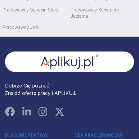
Pracowawcy Sękocin Stary
Pracowawcy Konstancin-
Jeziorna
Pracowawcy Janki
Stopka
Dobrze Cię poznać!
Znajdź ofertę pracy i APLIKUJ.
Facebook
Linked In
Instagram
Instagram
DLA KANDYDATÓW
DLA PRACODAWCÓW