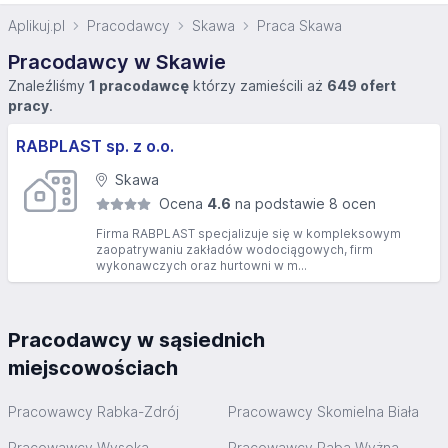
Aplikuj.pl
Pracodawcy
Skawa
Praca Skawa
Pracodawcy w Skawie
Znaleźliśmy
1 pracodawcę
którzy zamieścili aż
649 ofert
pracy
.
RABPLAST sp. z o.o.
Skawa
Ocena
4.6
na podstawie 8 ocen
Firma RABPLAST specjalizuje się w kompleksowym
zaopatrywaniu zakładów wodociągowych, firm
wykonawczych oraz hurtowni w m...
Pracodawcy w sąsiednich
miejscowościach
Pracowawcy Rabka-Zdrój
Pracowawcy Skomielna Biała
Pracowawcy Wysoka
Pracowawcy Raba Wyżna