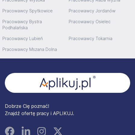
Pracowawcy Spytkowice
Pracowawcy Jordanów
Pracowawcy Bystra
Pracowawcy Osielec
Podhalańska
Pracowawcy Lubień
Pracowawcy Tokarnia
Pracowawcy Mszana Dolna
Stopka
Dobrze Cię poznać!
Znajdź ofertę pracy i APLIKUJ.
Facebook
Linked In
Instagram
Instagram