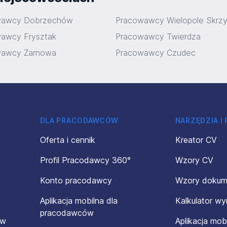
wawcy Dobrzechów
Pracowawcy Wielopole Skrzy
awcy Frysztak
Pracowawcy Twierdza
wawcy Żarnowa
Pracowawcy Czudec
DLA PRACODAWCÓW
NARZĘDZIA I
Oferta i cennik
Kreator CV
Profil Pracodawcy 360°
Wzory CV
Konto pracodawcy
Wzory doku
Aplikacja mobilna dla
Kalkulator w
pracodawców
ów
Aplikacja mob