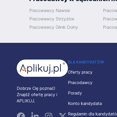
Pracowawcy Nawsie
Praco
Pracowawcy Strzyżów
Pracow
Pracowawcy Glinik Dolny
Praco
Stopka
DLA KANDYDATÓW
Oferty pracy
Pracodawcy
Dobrze Cię poznać!
Porady
Znajdź ofertę pracy i
APLIKUJ.
Konto kandydata
Regulamin dla kandydat
Facebook
Linked In
Instagram
Instagram