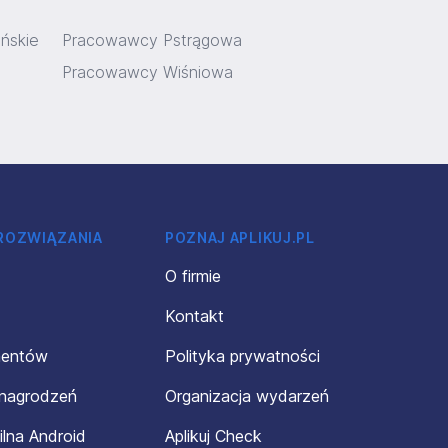
ńskie
Pracowawcy Pstrągowa
Pracowawcy Wiśniowa
 ROZWIĄZANIA
POZNAJ APLIKUJ.PL
O firmie
Kontakt
mentów
Polityka prywatności
ynagrodzeń
Organizacja wydarzeń
ilna Android
Aplikuj Check