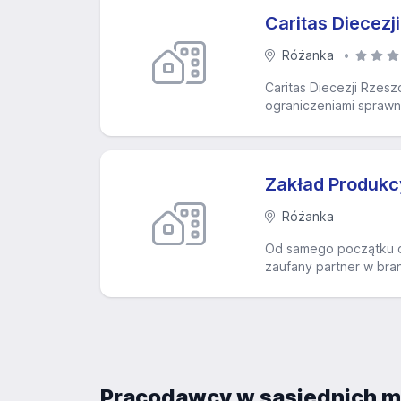
Caritas Diecezj
Różanka
Caritas Diecezji Rzesz
ograniczeniami sprawno
Zakład Produkc
Różanka
Od samego początku dz
zaufany partner w bran
Pracodawcy w sąsiednich m