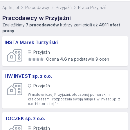
Aplikuj.pl
Pracodawcy
Przyjaźń
Praca Przyjaźń
Pracodawcy w Przyjaźni
Znaleźliśmy
7 pracodawców
którzy zamieścili aż
4911 ofert
pracy
.
INSTA Marek Turzyński
Przyjaźń
Ocena
4.6
na podstawie 9 ocen
HW INVEST sp. z o.o.
Przyjaźń
W malowniczej Przyjaźni, otoczonej pomorskimi
krajobrazami, rozpoczęła swoją misję Hw Invest Sp. z
o.o. Historia tej fir...
TOCZEK sp. z o.o.
Przyjaźń