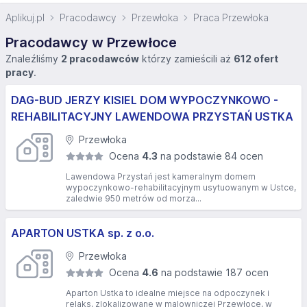
Aplikuj.pl
Pracodawcy
Przewłoka
Praca Przewłoka
Pracodawcy w Przewłoce
Znaleźliśmy
2 pracodawców
którzy zamieścili aż
612 ofert
pracy
.
DAG-BUD JERZY KISIEL DOM WYPOCZYNKOWO -
REHABILITACYJNY LAWENDOWA PRZYSTAŃ USTKA
Przewłoka
Ocena
4.3
na podstawie 84 ocen
Lawendowa Przystań jest kameralnym domem
wypoczynkowo-rehabilitacyjnym usytuowanym w Ustce,
zaledwie 950 metrów od morza...
APARTON USTKA sp. z o.o.
Przewłoka
Ocena
4.6
na podstawie 187 ocen
Aparton Ustka to idealne miejsce na odpoczynek i
relaks, zlokalizowane w malowniczej Przewłoce, w