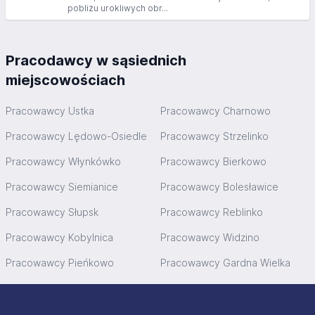
pobliżu urokliwych obr...
Pracodawcy w sąsiednich
miejscowościach
Pracowawcy Ustka
Pracowawcy Charnowo
Pracowawcy Lędowo-Osiedle
Pracowawcy Strzelinko
Pracowawcy Włynkówko
Pracowawcy Bierkowo
Pracowawcy Siemianice
Pracowawcy Bolesławice
Pracowawcy Słupsk
Pracowawcy Reblinko
Pracowawcy Kobylnica
Pracowawcy Widzino
Pracowawcy Pieńkowo
Pracowawcy Gardna Wielka
Stopka