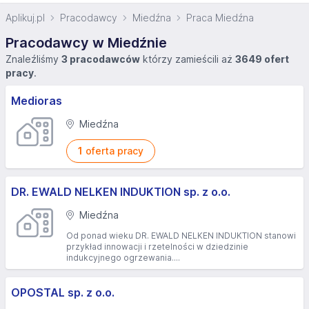
Aplikuj.pl
Pracodawcy
Miedźna
Praca Miedźna
Pracodawcy w Miedźnie
Znaleźliśmy
3 pracodawców
którzy zamieścili aż
3649 ofert
pracy
.
Medioras
Miedźna
1
oferta pracy
DR. EWALD NELKEN INDUKTION sp. z o.o.
Miedźna
Od ponad wieku DR. EWALD NELKEN INDUKTION stanowi
przykład innowacji i rzetelności w dziedzinie
indukcyjnego ogrzewania....
OPOSTAL sp. z o.o.