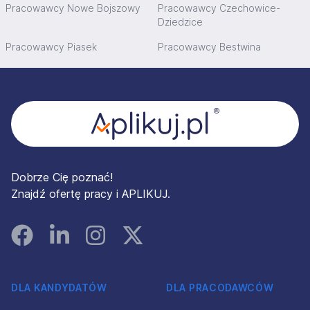
Pracowawcy Nowe Bojszowy
Pracowawcy Czechowice-
Dziedzice
Pracowawcy Piasek
Pracowawcy Bestwina
Stopka
Dobrze Cię poznać!
Znajdź ofertę pracy i APLIKUJ.
Facebook
Linked In
Instagram
Instagram
DLA KANDYDATÓW
DLA PRACODAWCÓW