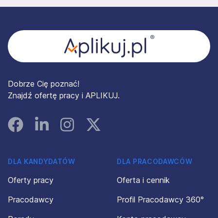
Stopka
Dobrze Cię poznać!
Znajdź ofertę pracy i APLIKUJ.
Facebook
Linked In
Instagram
Instagram
DLA KANDYDATÓW
DLA PRACODAWCÓW
Oferty pracy
Oferta i cennik
Pracodawcy
Profil Pracodawcy 360°