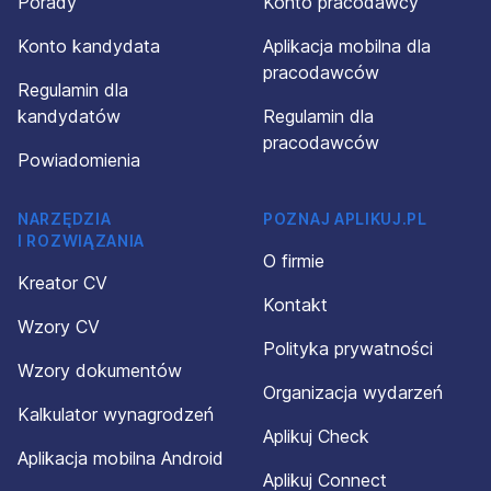
Porady
Konto pracodawcy
Konto kandydata
Aplikacja mobilna dla
pracodawców
Regulamin dla
kandydatów
Regulamin dla
pracodawców
Powiadomienia
NARZĘDZIA
POZNAJ APLIKUJ.PL
I ROZWIĄZANIA
O firmie
Kreator CV
Kontakt
Wzory CV
Polityka prywatności
Wzory dokumentów
Organizacja wydarzeń
Kalkulator wynagrodzeń
Aplikuj Check
Aplikacja mobilna Android
Aplikuj Connect