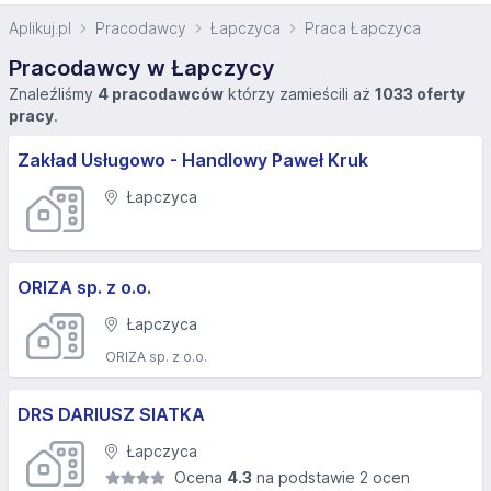
Aplikuj.pl
Pracodawcy
Łapczyca
Praca Łapczyca
Pracodawcy w Łapczycy
Znaleźliśmy
4 pracodawców
którzy zamieścili aż
1033 oferty
pracy
.
Zakład Usługowo - Handlowy Paweł Kruk
Łapczyca
ORIZA sp. z o.o.
Łapczyca
ORIZA sp. z o.o.
DRS DARIUSZ SIATKA
Łapczyca
Ocena
4.3
na podstawie 2 ocen