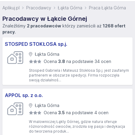
Aplikuj.pl
Pracodawcy
Łąkta Górna
Praca Łąkta Górna
Pracodawcy w Łąkcie Górnej
Znaleźliśmy
2 pracodawców
którzy zamieścili aż
1268 ofert
pracy
.
STOSPED STOKŁOSA sp.j.
Łąkta Górna
Ocena
3.8
na podstawie 34 ocen
Stosped Gabriela i Mateusz Stokłosa Sp.j. jest zaufanym
partnerem w obszarze spedycji. Firma rozpoczęła
swoją działalnoś...
APPOL sp. z o.o.
Łąkta Górna
Ocena
3.5
na podstawie 4 ocen
W malowniczej Łąkty Górnej, gdzie natura oferuje
różnorodność owoców, zrodziła się pasja i dedykacja
do tworzenia produk...