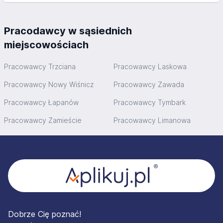
Pracodawcy w sąsiednich
miejscowościach
Pracowawcy Trzciana
Pracowawcy Laskowa
Pracowawcy Nowy Wiśnicz
Pracowawcy Zawada
Pracowawcy Łapanów
Pracowawcy Tymbark
Pracowawcy Zamieście
Pracowawcy Limanowa
Stopka
Dobrze Cię poznać!