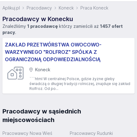
Aplikuj.pl
Pracodawcy
Koneck
Praca Koneck
Pracodawcy w Konecku
Znaleźliśmy
1 pracodawcę
którzy zamieścili aż
1457 ofert
pracy
.
ZAKŁAD PRZETWÓRSTWA OWOCOWO-
WARZYWNEGO "ROLFROZ" SPÓŁKA Z
OGRANICZONĄ ODPOWIEDZIALNOŚCIĄ
Koneck
```html W centralnej Polsce, gdzie żyzne gleby
świadczą o długiej tradycji rolniczej, znajduje się zakład
Rolfroz. Od po...
Pracodawcy w sąsiednich
miejscowościach
Pracowawcy Nowa Wieś
Pracowawcy Rudunki