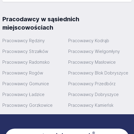
Pracodawcy w sąsiednich
miejscowościach
Pracowawcy Rędziny
Pracowawcy Kodrąb
Pracowawcy Strzałków
Pracowawcy Wielgomłyny
Pracowawcy Radomsko
Pracowawcy Masłowice
Pracowawcy Rogów
Pracowawcy Blok Dobryszyce
Pracowawcy Gomunice
Pracowawcy Przedbórz
Pracowawcy Ładzice
Pracowawcy Dobryszyce
Pracowawcy Gorzkowice
Pracowawcy Kamieńsk
Stopka