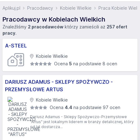
Aplikuj.pl
Pracodawcy
Kobiele Wielkie
Praca Kobiele Wielk
Pracodawcy w Kobielach Wielkich
Znaleźliśmy
2 pracodawców
którzy zamieścili aż
257 ofert
pracy
.
A-STEEL
Kobiele Wielkie
Ocena
5
na podstawie 8 ocen
DARIUSZ ADAMUS - SKLEPY SPOŻYWCZO -
PRZEMYSŁOWE ARTUS
Kobiele Wielkie
Ocena
4.4
na podstawie 97 ocen
Dariusz Adamus - Sklepy Spożywczo-Przemysłowe
"Artus" jest lokalnym liderem w branży detalicznej, który
od lat dostarcza...