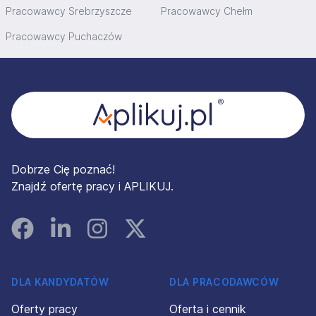
Pracowawcy Srebrzyszcze
Pracowawcy Chełm
Pracowawcy Puchaczów
Stopka
Dobrze Cię poznać!
Znajdź ofertę pracy i APLIKUJ.
Facebook
Linked In
Instagram
Instagram
DLA KANDYDATÓW
DLA PRACODAWCÓW
Oferty pracy
Oferta i cennik